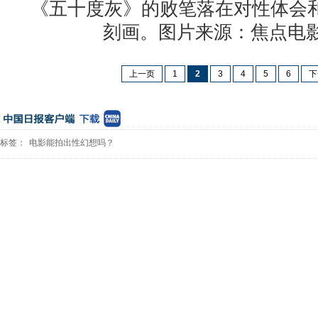
《五十度灰》的败笔落在对性体会
刻画。图片来源：焦点电
上一页
1
2
3
4
5
6
下
标签：
电影能拍出性幻想吗？