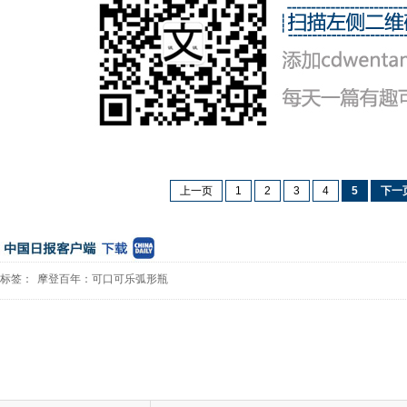
上一页
1
2
3
4
5
下一
标签：
摩登百年：可口可乐弧形瓶