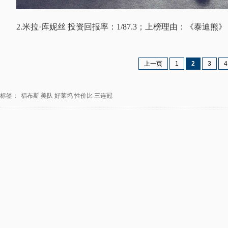
2.米拉·库妮丝 投资回报率：1/87.3；上榜理由：《泰迪熊
上一页
1
2
3
4
标签：
福布斯
美队
好莱坞
性价比
三连冠