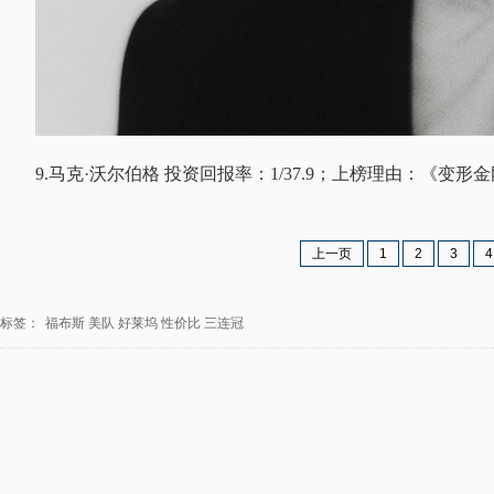
9.马克·沃尔伯格 投资回报率：1/37.9；上榜理由：《变形
上一页
1
2
3
4
标签：
福布斯
美队
好莱坞
性价比
三连冠