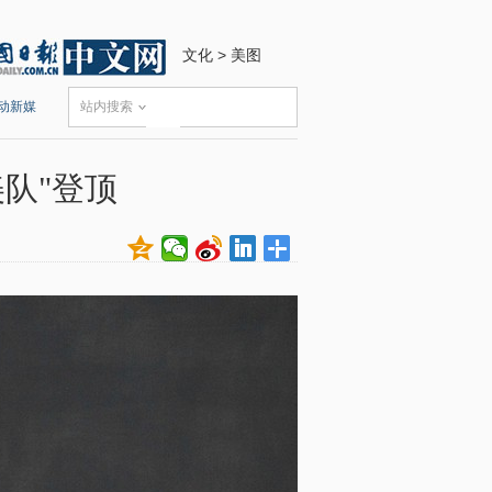
文化
>
美图
动新媒
站内搜索
美队"登顶