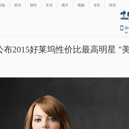
时政
资讯
财经
生活
图片
视频
专栏
双语
移
体
布2015好莱坞性价比最高明星 "