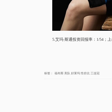
5.艾玛·斯通投资回报率：1/54
标签：
福布斯
美队
好莱坞
性价比
三连冠