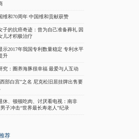
商
国维和70周年 中国维和贡献获赞
女子的抗癌奇迹：曾为自己准备葬礼 因
女儿才积极治疗
显示2017年我国专利数量稳定 专利水平
提升
研究：圈养海豚很幸福 最爱与人互动
“西部白宫”之名 尼克松旧居挂牌出售要
亿
岁退休、顿顿吃肉、讨厌看电视：南非
4岁男子冲击“世界最长寿老人”纪录
推荐