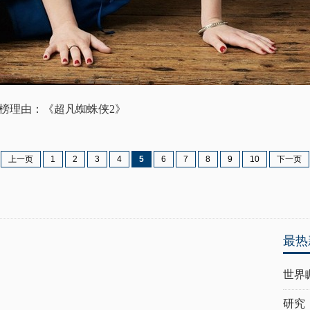
；上榜理由：《超凡蜘蛛侠2》
上一页
1
2
3
4
5
6
7
8
9
10
下一页
最热
世界
研究