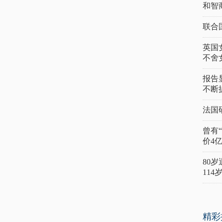
和智
联合
英国
不舍
报告
不断
法国
曾有
价4
80
11
精彩