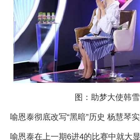
图：助梦大使韩雪
喻恩泰彻底改写“黑暗”历史 杨慧琴
喻恩泰在上一期6进4的比赛中就大