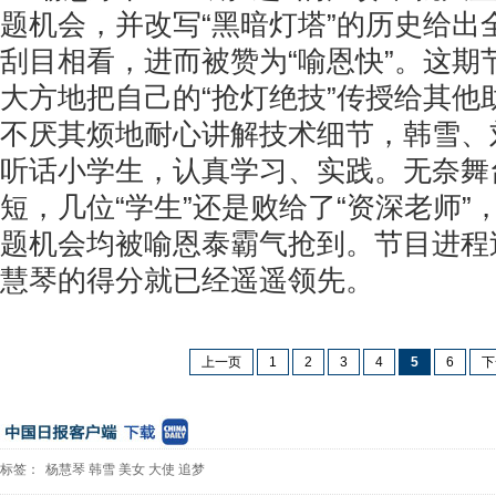
题机会，并改写“黑暗灯塔”的历史给出
刮目相看，进而被赞为“喻恩快”。这期
大方地把自己的“抢灯绝技”传授给其他
不厌其烦地耐心讲解技术细节，韩雪、
听话小学生，认真学习、实践。无奈舞
短，几位“学生”还是败给了“资深老师”
题机会均被喻恩泰霸气抢到。节目进程
慧琴的得分就已经遥遥领先。
上一页
1
2
3
4
5
6
下
标签：
杨慧琴
韩雪
美女
大使
追梦