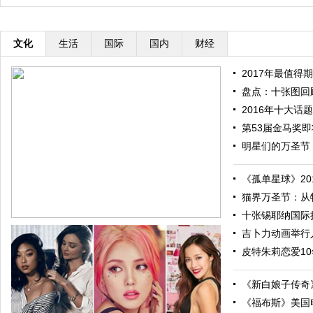
文化
生活
国际
国内
财经
2017年最值得期
盘点：十张图回顾
2016年十大话题
第53届金马奖即将
明星们的万圣节：
《孤单星球》201
猫界万圣节：从特
十张锡耶纳国际摄
吉卜力动画举行人
皮特朱莉恋爱10
《新白娘子传奇》
《福布斯》美国电