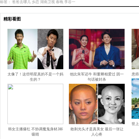
标签：
爸爸去哪儿
乡恋
湖南卫视
春晚
李谷一
精彩看图
太像了！这些明星真的不是一个妈
他比朱军还牛 和董卿相爱过 因一
患癌
生的？
句话被封杀
世上
韩女主播爆红 不协调魔鬼身材J杯
敢剃光头才是真美女 最后一张让
吸睛
人心疼