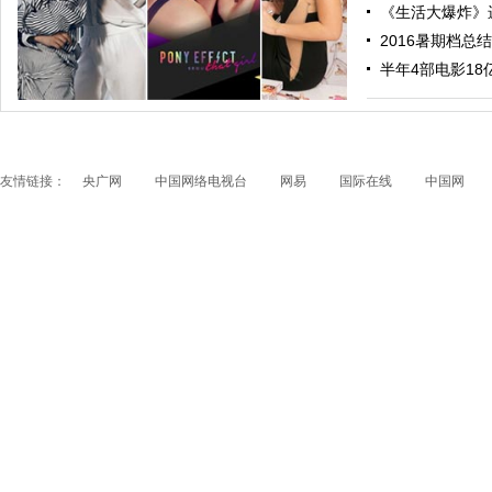
《生活大爆炸》进
2016暑期档总结
跟随电影去旅行：布拉格 在这里邂逅特工、寻找浪漫
半年4部电影18亿票
友情链接：
央广网
中国网络电视台
网易
国际在线
中国网
papi酱获得1200万融资 看看国内外的网红是如何赚钱
的？