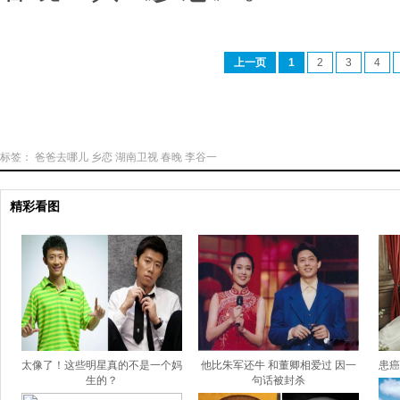
上一页
1
2
3
4
标签：
爸爸去哪儿
乡恋
湖南卫视
春晚
李谷一
精彩看图
太像了！这些明星真的不是一个妈
他比朱军还牛 和董卿相爱过 因一
患癌
生的？
句话被封杀