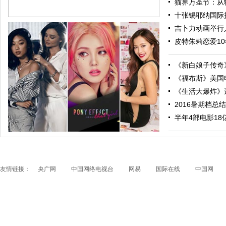
猫界万圣节：从特
十张锡耶纳国际摄
吉卜力动画举行人
皮特朱莉恋爱10
《新白娘子传奇》
《福布斯》美国电
《生活大爆炸》进
2016暑期档总结
跟随电影去旅行：布拉格 在这里邂逅特工、寻找浪漫
半年4部电影18亿票
友情链接：
央广网
中国网络电视台
网易
国际在线
中国网