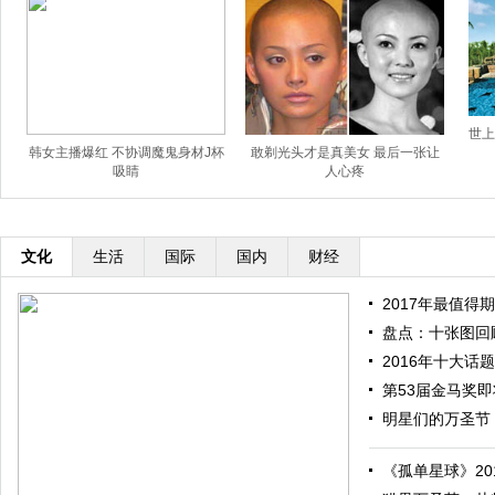
世上
韩女主播爆红 不协调魔鬼身材J杯
敢剃光头才是真美女 最后一张让
吸睛
人心疼
文化
生活
国际
国内
财经
2017年最值得期
盘点：十张图回顾
2016年十大话题
第53届金马奖即将
明星们的万圣节：
《孤单星球》201