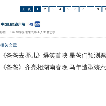
上一页
1
2
3
4
5
6
7
8
9
标签：
Kimi
钟丽缇
爸爸去哪儿
人生
林志颖
相关文章
《爸爸去哪儿》爆笑首映 星爸们预测票
《爸爸》齐亮相湖南春晚 马年造型装