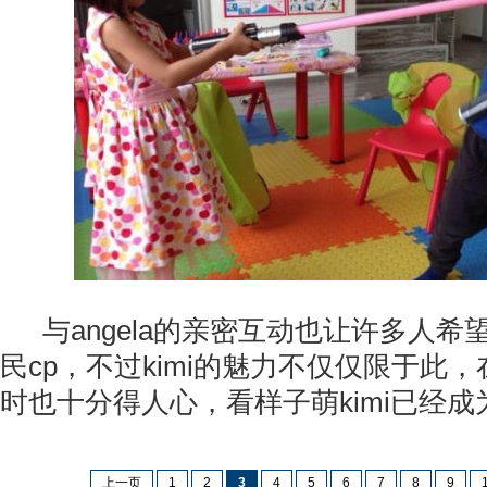
与angela的亲密互动也让许多人
民cp，不过kimi的魅力不仅仅限于此，在
时也十分得人心，看样子萌kimi已经
上一页
1
2
3
4
5
6
7
8
9