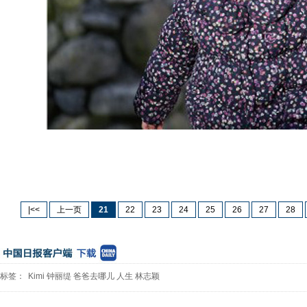
|<<
上一页
21
22
23
24
25
26
27
28
标签：
Kimi
钟丽缇
爸爸去哪儿
人生
林志颖