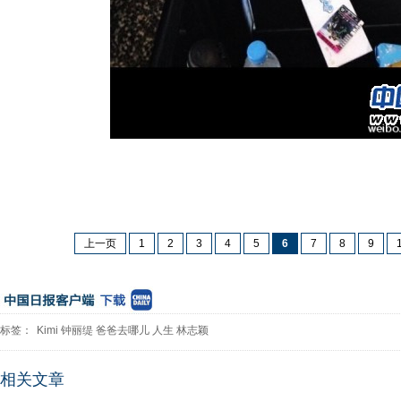
上一页
1
2
3
4
5
6
7
8
9
标签：
Kimi
钟丽缇
爸爸去哪儿
人生
林志颖
相关文章