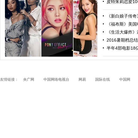
皮特朱莉恋爱10
《新白娘子传奇》
《福布斯》美国电
《生活大爆炸》进
2016暑期档总结
跟随电影去旅行：布拉格 在这里邂逅特工、寻找浪漫
半年4部电影18亿票
友情链接：
央广网
中国网络电视台
网易
国际在线
中国网
papi酱获得1200万融资 看看国内外的网红是如何赚钱
的？