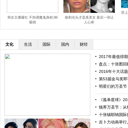
世上
韩女主播爆红 不协调魔鬼身材J杯
敢剃光头才是真美女 最后一张让
吸睛
人心疼
文化
生活
国际
国内
财经
2017年最值得期
盘点：十张图回顾
2016年十大话题
第53届金马奖即将
明星们的万圣节：
《孤单星球》201
猫界万圣节：从特
十张锡耶纳国际摄
吉卜力动画举行人