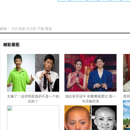
标签：
大S
马妞
汪小菲
子路
策划
精彩看图
太像了！这些明星真的不是一个妈
他比朱军还牛 和董卿相爱过 因一
患癌
生的？
句话被封杀