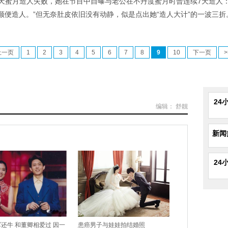
丹七天蜜月造人失败，她在节目中自曝与老公在不丹度蜜月时曾连续7天造人
便造人。”但无奈肚皮依旧没有动静，似是点出她“造人大计”的一波三折
上一页
1
2
3
4
5
6
7
8
9
10
下一页
>
24
编辑： 舒靓
新闻
24
还牛 和董卿相爱过 因一
患癌男子与娃娃拍结婚照