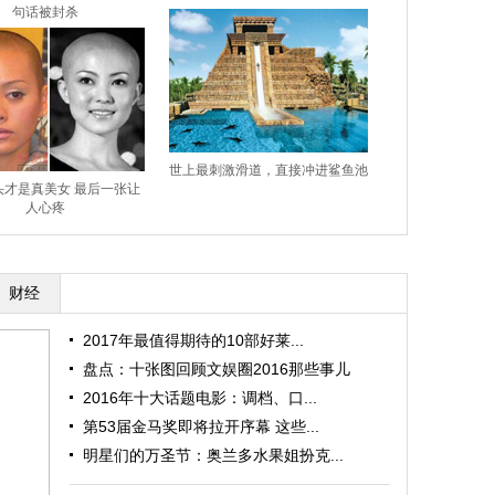
句话被封杀
世上最刺激滑道，直接冲进鲨鱼池
头才是真美女 最后一张让
人心疼
财经
2017年最值得期待的10部好莱...
盘点：十张图回顾文娱圈2016那些事儿
2016年十大话题电影：调档、口...
第53届金马奖即将拉开序幕 这些...
明星们的万圣节：奥兰多水果姐扮克...