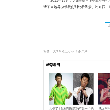
2011年12月，大S自曝与汪小菲不
请了当地导游带我们到处看风景、吃东西，顺
标签：
大S
马妞
汪小菲
子路
策划
精彩看图
太像了！这些明星真的不是一个妈
他比朱军