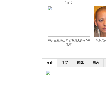
生的？
韩女主播爆红 不协调魔鬼身材J杯
敢剃光
吸睛
文化
生活
国际
国内