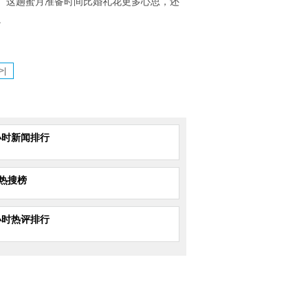
：“这趟蜜月准备时间比婚礼花更多心思，还
。
>|
小时新闻排行
热搜榜
小时热评排行