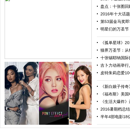
盘点：十张图回顾
2016年十大话题
第53届金马奖即将
明星们的万圣节：
《孤单星球》201
猫界万圣节：从特
十张锡耶纳国际摄
吉卜力动画举行人
皮特朱莉恋爱10
《新白娘子传奇》
《福布斯》美国电
《生活大爆炸》进
2016暑期档总结
跟随电影去旅行：布拉格 在这里邂逅特工、寻找浪漫
半年4部电影18亿票