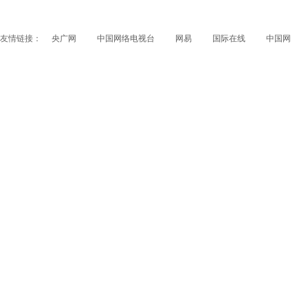
友情链接：
央广网
中国网络电视台
网易
国际在线
中国网
papi酱获得1200万融资 看看国内外的网红是如何赚钱
的？