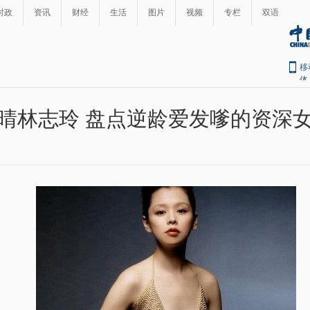
时政
资讯
财经
生活
图片
视频
专栏
双语
移
体
晴林志玲 盘点逆龄爱发嗲的资深