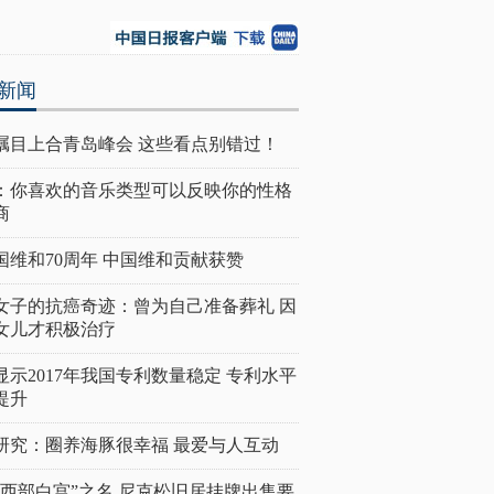
新闻
瞩目上合青岛峰会 这些看点别错过！
：你喜欢的音乐类型可以反映你的性格
商
国维和70周年 中国维和贡献获赞
女子的抗癌奇迹：曾为自己准备葬礼 因
女儿才积极治疗
显示2017年我国专利数量稳定 专利水平
提升
研究：圈养海豚很幸福 最爱与人互动
“西部白宫”之名 尼克松旧居挂牌出售要