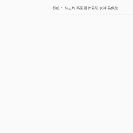
标签：
林志玲
高圆圆
徐若瑄
女神
吴佩慈