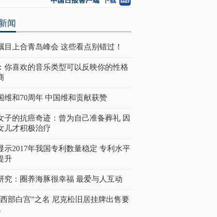
新闻
瞩目上合青岛峰会 这些看点别错过！
：你喜欢的音乐类型可以反映你的性格
商
国维和70周年 中国维和贡献获赞
女子的抗癌奇迹：曾为自己准备葬礼 因
女儿才积极治疗
显示2017年我国专利数量稳定 专利水平
提升
研究：圈养海豚很幸福 最爱与人互动
“西部白宫”之名 尼克松旧居挂牌出售要
亿