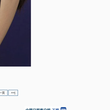
一页
>>|