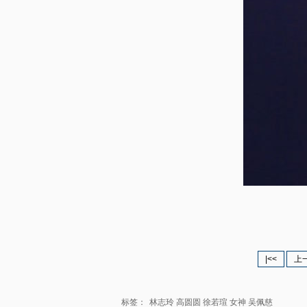
|<<
上
标签：
林志玲
高圆圆
徐若瑄
女神
吴佩慈