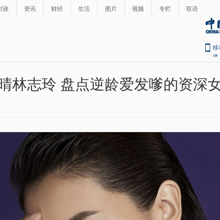
时政
资讯
财经
生活
图片
视频
专栏
双语
移
体
晴林志玲 盘点逆龄爱发嗲的资深