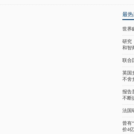
最热
世界
研究
和智
联合
英国
不舍
报告
不断
法国
曾有
价4