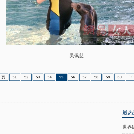
吴佩慈
一页
51
52
53
54
55
56
57
58
59
60
下
最热
世界