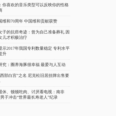
：你喜欢的音乐类型可以反映你的性格
商
国维和70周年 中国维和贡献获赞
女子的抗癌奇迹：曾为自己准备葬礼 因
女儿才积极治疗
显示2017年我国专利数量稳定 专利水平
提升
研究：圈养海豚很幸福 最爱与人互动
“西部白宫”之名 尼克松旧居挂牌出售要
亿
岁退休、顿顿吃肉、讨厌看电视：南非
4岁男子冲击“世界最长寿老人”纪录