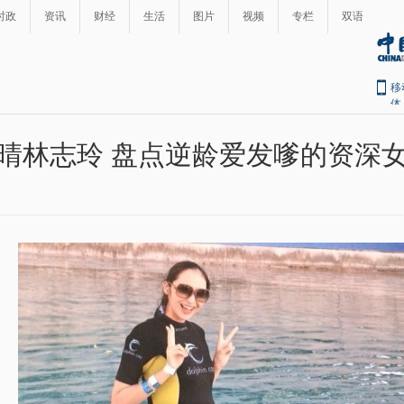
时政
资讯
财经
生活
图片
视频
专栏
双语
移
体
晴林志玲 盘点逆龄爱发嗲的资深