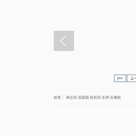
|<<
上
标签：
林志玲
高圆圆
徐若瑄
女神
吴佩慈