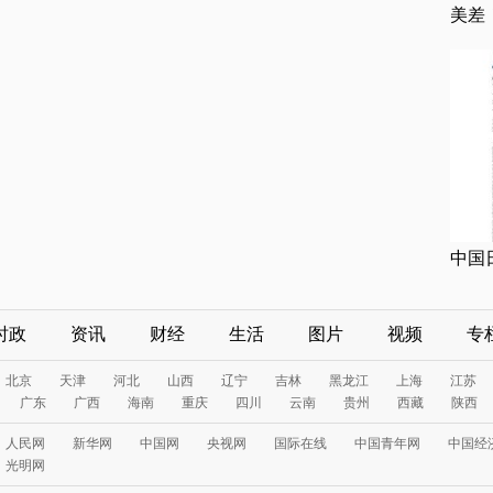
美差
中国
时政
资讯
财经
生活
图片
视频
专
北京
天津
河北
山西
辽宁
吉林
黑龙江
上海
江苏
广东
广西
海南
重庆
四川
云南
贵州
西藏
陕西
人民网
新华网
中国网
央视网
国际在线
中国青年网
中国经
光明网