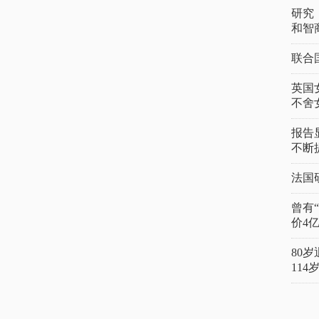
研究
和智
联合
英国
不舍
报告
不断
法国
曾有
价4
80
11