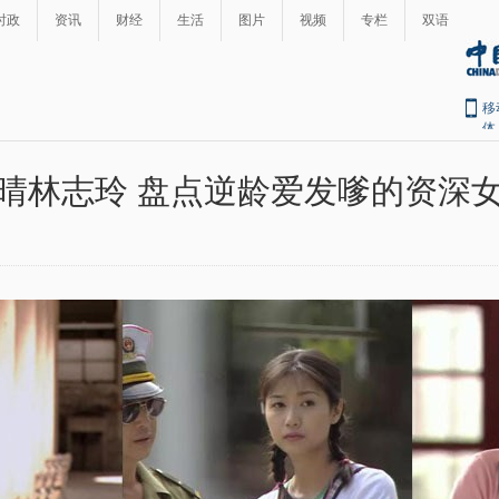
时政
资讯
财经
生活
图片
视频
专栏
双语
移
体
晴林志玲 盘点逆龄爱发嗲的资深