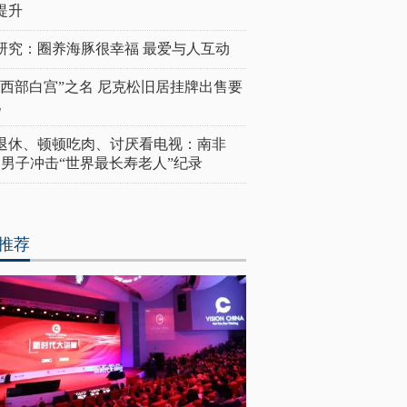
提升
研究：圈养海豚很幸福 最爱与人互动
“西部白宫”之名 尼克松旧居挂牌出售要
亿
岁退休、顿顿吃肉、讨厌看电视：南非
4岁男子冲击“世界最长寿老人”纪录
推荐