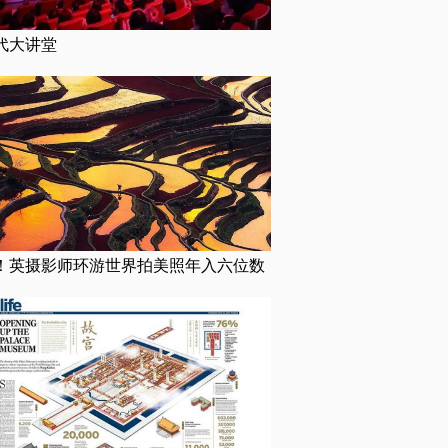
代大讲堂
！英摄影师环游世界拍美照年入六位数