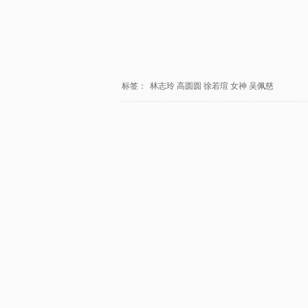
标签：
林志玲
高圆圆
徐若瑄
女神
吴佩慈