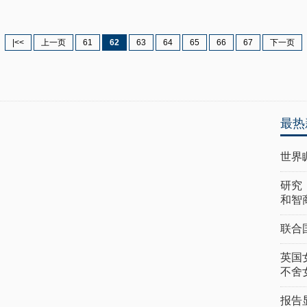
|<<
上一页
61
62
63
64
65
66
67
下一页
最热
世界
研究
和智
联合
英国
不舍
报告