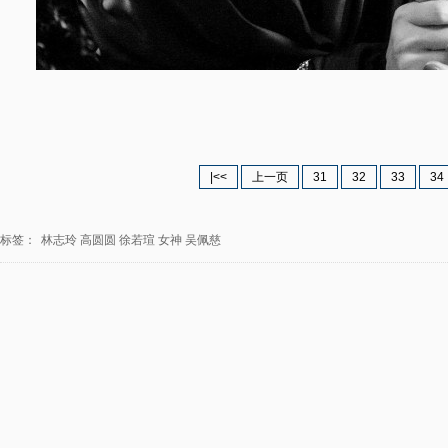
|<<
上一页
31
32
33
34
标签：
林志玲
高圆圆
徐若瑄
女神
吴佩慈