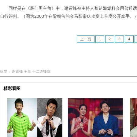
同样是在《最佳男主角》中，谢霆锋被主持人黎芷姗爆料会用普通话昵
自行评判。（图为2000年在梁朝伟的金马影帝庆功宴上首度公开牵手。
上一页
1
2
3
4
标签：
谢霆锋
王菲
十二道锋味
精彩看图