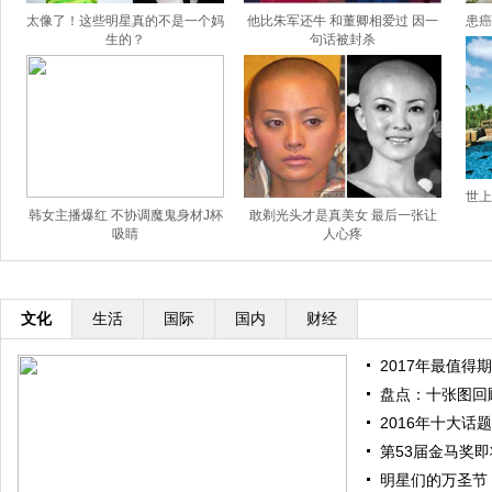
太像了！这些明星真的不是一个妈
他比朱军还牛 和董卿相爱过 因一
患癌
生的？
句话被封杀
世上
韩女主播爆红 不协调魔鬼身材J杯
敢剃光头才是真美女 最后一张让
吸睛
人心疼
文化
生活
国际
国内
财经
2017年最值得期
盘点：十张图回顾
2016年十大话题
第53届金马奖即将
明星们的万圣节：