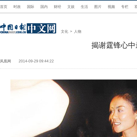
首页
时政
国际
国内
财经
文娱
生活
图片
视频
专栏
文化
>
人物
揭谢霆锋心中
凤凰网
2014-09-29 09:44:22