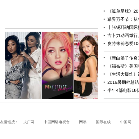
《孤单星球》201
猫界万圣节：从特
十张锡耶纳国际摄
吉卜力动画举行人
皮特朱莉恋爱10
《新白娘子传奇》
《福布斯》美国电
《生活大爆炸》进
2016暑期档总结
跟随电影去旅行：布拉格 在这里邂逅特工、寻找浪漫
半年4部电影18亿票
友情链接：
央广网
中国网络电视台
网易
国际在线
中国网