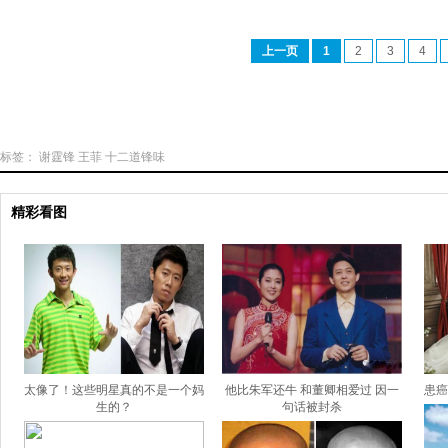
上一页
1
2
3
4
标签：
谢霆锋
王菲
十二道锋味
精彩看图
太像了！这些明星真的不是一个妈
他比朱军还牛 和董卿相爱过 因一
患癌
生的？
句话被封杀