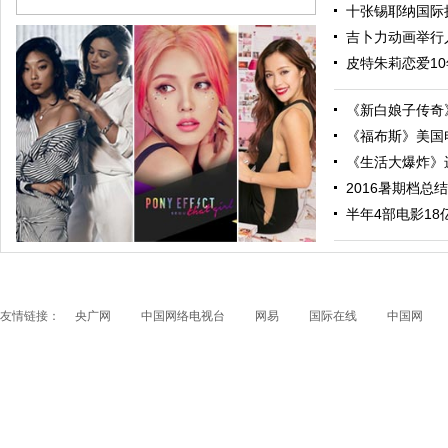
十张锡耶纳国际摄
吉卜力动画举行人
皮特朱莉恋爱10
《新白娘子传奇》
《福布斯》美国电
《生活大爆炸》进
2016暑期档总结
跟随电影去旅行：布拉格 在这里邂逅特工、寻找浪漫
半年4部电影18亿票
友情链接：
央广网
中国网络电视台
网易
国际在线
中国网
papi酱获得1200万融资 看看国内外的网红是如何赚钱