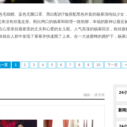
色毛线帽、蓝色无菌口罩、黑白配的T恤搭配黑色外套的杨幂清纯似少女
看起来没有丝毫走形。刚出闸口的杨幂和助理一路热聊，幸福的眼神让最近
在心里牵挂着家里的丈夫和心爱的女儿呢。人气高涨的杨幂回京，粉丝接
快就在人群中发现了幂幂并快速围了上来。在一大波蜜蜂的拥护下，杨幂
上一页
1
2
3
4
5
6
7
8
9
10
下一页
>
24
编辑： 薛天琪
新闻
24