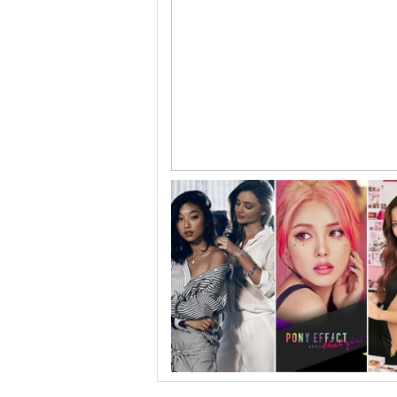
跟随电影去旅行：布拉格 在这里邂逅特工、寻