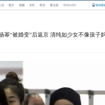
生活
图片
视频
专栏
双语
爱出国
移动新
杨幂“被婚变”后返京 清纯如少女不像孩子