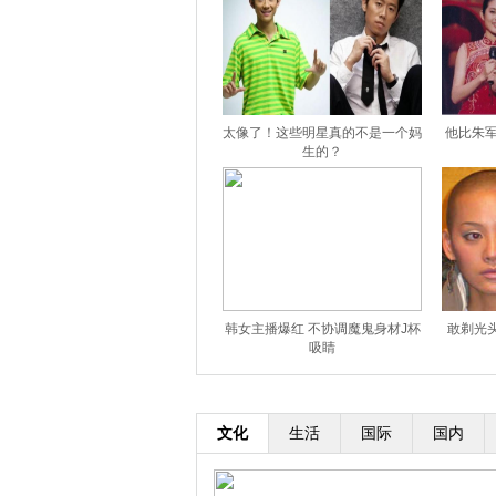
太像了！这些明星真的不是一个妈
他比朱军
生的？
韩女主播爆红 不协调魔鬼身材J杯
敢剃光
吸睛
文化
生活
国际
国内