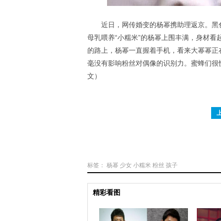
近日，网传婚变的杨幂携助理返京。黑
母乳喂养“小糯米”的杨幂上围丰满，身材
的路上，杨幂一直握着手机，看来大幂幂正
毫没有影响粉丝对偶像的识别力。蜜蜂们很
文）
标签：
杨幂
少女
小糯米
粉丝
孩子
精彩看图