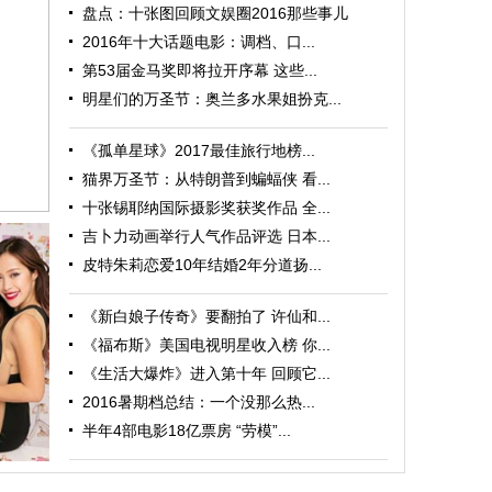
盘点：十张图回顾文娱圈2016那些事儿
2016年十大话题电影：调档、口...
第53届金马奖即将拉开序幕 这些...
明星们的万圣节：奥兰多水果姐扮克...
《孤单星球》2017最佳旅行地榜...
猫界万圣节：从特朗普到蝙蝠侠 看...
十张锡耶纳国际摄影奖获奖作品 全...
吉卜力动画举行人气作品评选 日本...
皮特朱莉恋爱10年结婚2年分道扬...
《新白娘子传奇》要翻拍了 许仙和...
《福布斯》美国电视明星收入榜 你...
《生活大爆炸》进入第十年 回顾它...
2016暑期档总结：一个没那么热...
找浪漫
半年4部电影18亿票房 “劳模”...