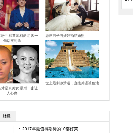
还牛 和董卿相爱过 因一
患癌男子与娃娃拍结婚照
句话被封杀
世上最刺激滑道，直接冲进鲨鱼池
头才是真美女 最后一张让
人心疼
财经
2017年最值得期待的10部好莱...