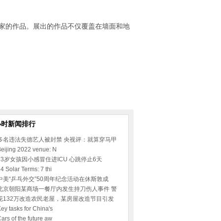
术家的作品。展出的作品不仅覆盖在墙面和地
小时新闻排行
多名违法失德艺人被封禁 央视评：就算穿马甲
eijing 2022 venue: N
23岁女孩因小感冒住进ICU 心跳停止6天
4 Solar Terms: 7 thi
中美“乒乓外交”50周年纪念活动在休斯敦成
北京朝阳某商场一餐厅内发生持刀伤人事件 警
花132万改造农民老屋，某房屋改造节目引发
ey tasks for China's
ars of the future aw