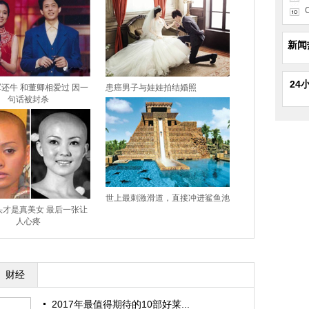
C
新闻
24
还牛 和董卿相爱过 因一
患癌男子与娃娃拍结婚照
句话被封杀
世上最刺激滑道，直接冲进鲨鱼池
头才是真美女 最后一张让
人心疼
财经
2017年最值得期待的10部好莱...