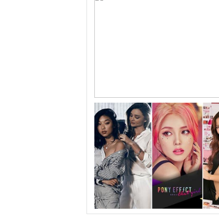
跟随电影去旅行：布拉格 在这里邂逅特工、寻