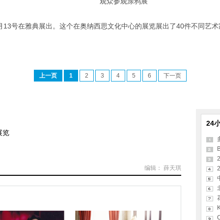
观众参观涂鸦展
月13号在雅典展出。这个在奥纳西思文化中心的展览展出了40件不同艺
上一页
1
2
3
4
5
6
下一页
24
展览
B
编辑： 薛天琪
2
K
C