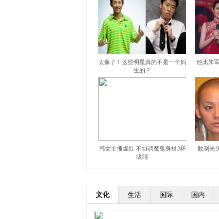
太像了！这些明星真的不是一个妈
他比朱军
生的？
韩女主播爆红 不协调魔鬼身材J杯
敢剃光
吸睛
文化
生活
国际
国内