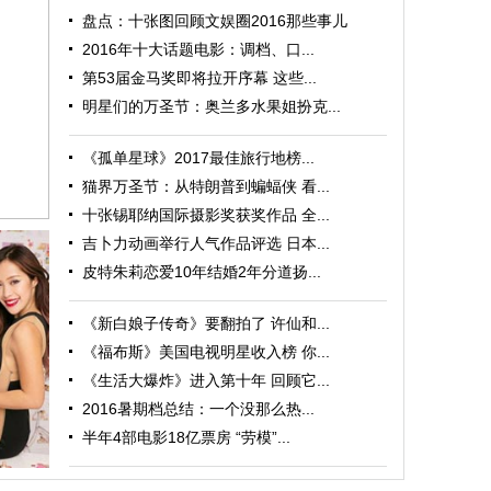
盘点：十张图回顾文娱圈2016那些事儿
2016年十大话题电影：调档、口...
第53届金马奖即将拉开序幕 这些...
明星们的万圣节：奥兰多水果姐扮克...
《孤单星球》2017最佳旅行地榜...
猫界万圣节：从特朗普到蝙蝠侠 看...
十张锡耶纳国际摄影奖获奖作品 全...
吉卜力动画举行人气作品评选 日本...
皮特朱莉恋爱10年结婚2年分道扬...
《新白娘子传奇》要翻拍了 许仙和...
《福布斯》美国电视明星收入榜 你...
《生活大爆炸》进入第十年 回顾它...
2016暑期档总结：一个没那么热...
找浪漫
半年4部电影18亿票房 “劳模”...