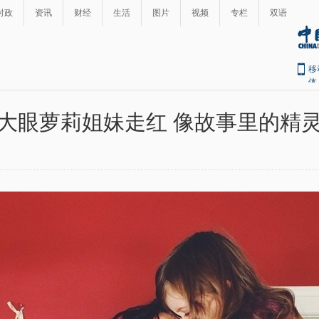
时政
资讯
财经
生活
图片
视频
专栏
双语
移
体
大眼萝莉姐妹走红 像故事里的精