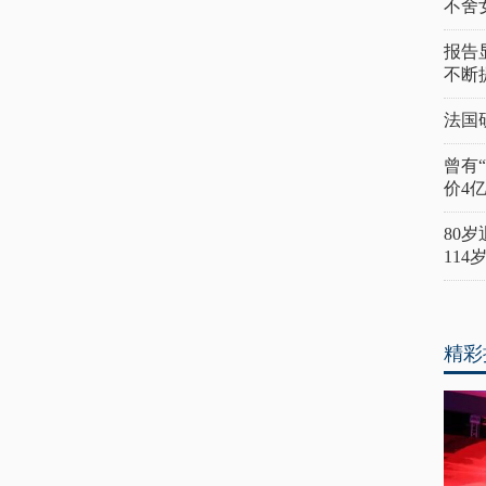
不舍
报告
不断
法国
曾有
价4
80
11
精彩