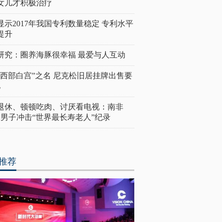
女儿才积极治疗
显示2017年我国专利数量稳定 专利水平
提升
研究：圈养海豚很幸福 最爱与人互动
“西部白宫”之名 尼克松旧居挂牌出售要
亿
岁退休、顿顿吃肉、讨厌看电视：南非
4岁男子冲击“世界最长寿老人”纪录
推荐