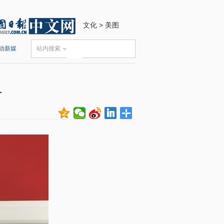
文化
>
美图
动新媒
站内搜索
灵