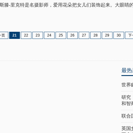
亲克里斯滕-里克特是名摄影师，爱用花朵把女儿们装饰起来。大眼睛
一页
21
22
23
24
25
26
27
28
29
30
下
最热
世界
研究
和智
联合
英国