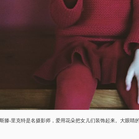
亲克里斯滕-里克特是名摄影师，爱用花朵把女儿们装饰起来。大眼睛