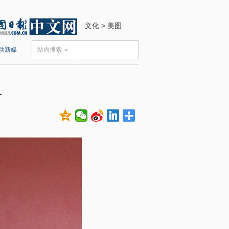
文化
>
美图
动新媒
站内搜索
灵