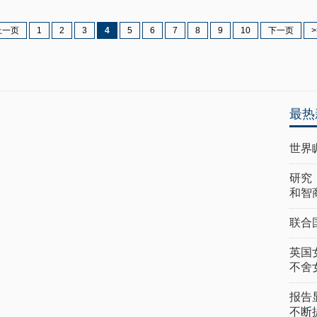
上一页
1
2
3
4
5
6
7
8
9
10
下一页
>
最热
世界
研究
和智
联合
英国
不舍
报告
不断