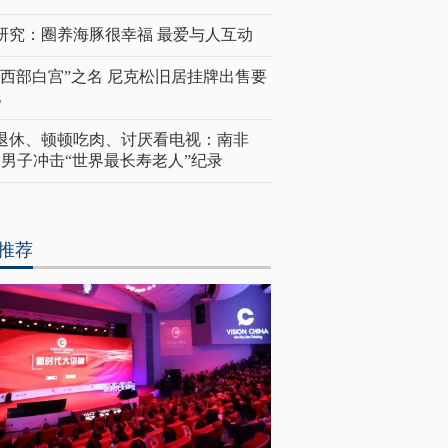
研究：圈养海豚很幸福 最爱与人互动
“西部白宫”之名 尼克松旧居挂牌出售要
亿
岁退休、顿顿吃肉、讨厌看电视：南非
4岁男子冲击“世界最长寿老人”纪录
推荐