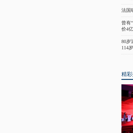
法国
曾有
价4
80
11
精彩