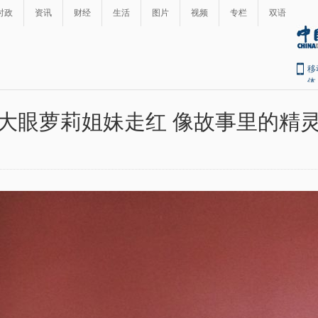
时政
资讯
财经
生活
图片
视频
专栏
双语
移
体
大眼萝莉姐妹走红 像故事里的精