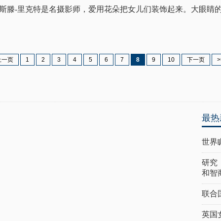
亲克里斯滕-里克特是名摄影师，爱用花朵把女儿们装饰起来。大眼睛
上一页
1
2
3
4
5
6
7
8
9
10
下一页
>
最热
世界
研究
和智
联合
英国