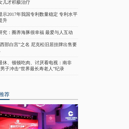
女儿才积极治疗
显示2017年我国专利数量稳定 专利水平
提升
研究：圈养海豚很幸福 最爱与人互动
“西部白宫”之名 尼克松旧居挂牌出售要
亿
岁退休、顿顿吃肉、讨厌看电视：南非
4岁男子冲击“世界最长寿老人”纪录
推荐