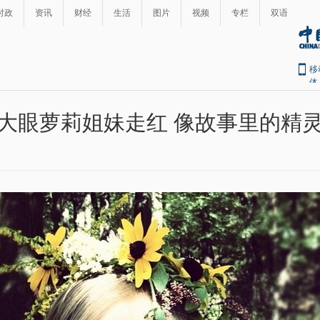
时政
资讯
财经
生活
图片
视频
专栏
双语
移
体
大眼萝莉姐妹走红 像故事里的精