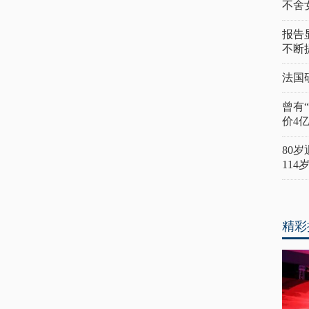
不舍
报告
不断
法国
曾有
价4
80
11
精彩