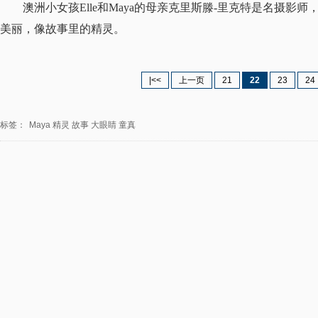
澳洲小女孩Elle和Maya的母亲克里斯滕-里克特是名摄
美丽，像故事里的精灵。
|<<
上一页
21
22
23
24
标签：
Maya
精灵
故事
大眼睛
童真