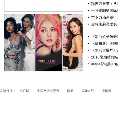
猫界万圣节：从特
十张锡耶纳国际摄
吉卜力动画举行人
皮特朱莉恋爱10
《新白娘子传奇》
《福布斯》美国电
《生活大爆炸》进
2016暑期档总结
跟随电影去旅行：布拉格 在这里邂逅特工、寻找浪漫
半年4部电影18亿票
友情链接：
央广网
中国网络电视台
网易
国际在线
中国网