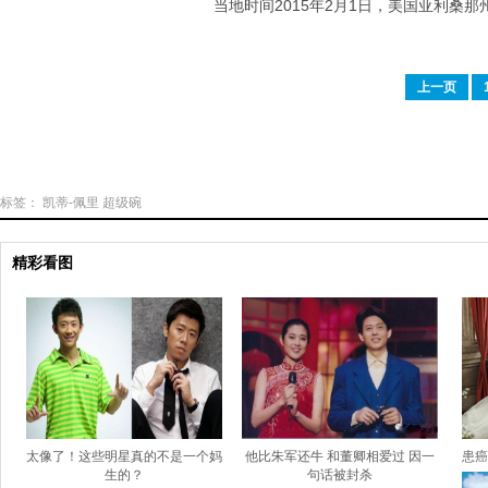
当地时间2015年2月1日，美国亚利桑
上一页
标签：
凯蒂-佩里
超级碗
精彩看图
太像了！这些明星真的不是一个妈
他比朱军还牛 和董卿相爱过 因一
患癌
生的？
句话被封杀