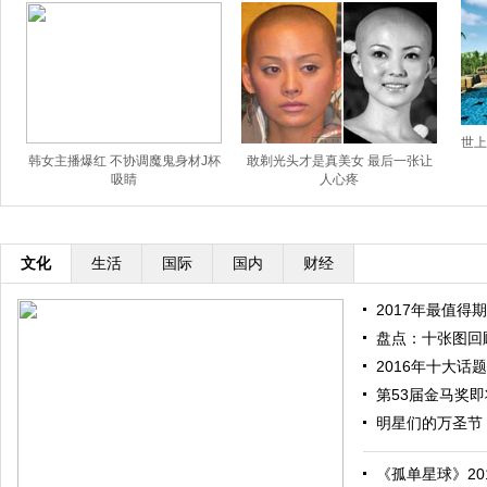
世上
韩女主播爆红 不协调魔鬼身材J杯
敢剃光头才是真美女 最后一张让
吸睛
人心疼
文化
生活
国际
国内
财经
2017年最值得期
盘点：十张图回顾
2016年十大话题
第53届金马奖即将
明星们的万圣节：
《孤单星球》201