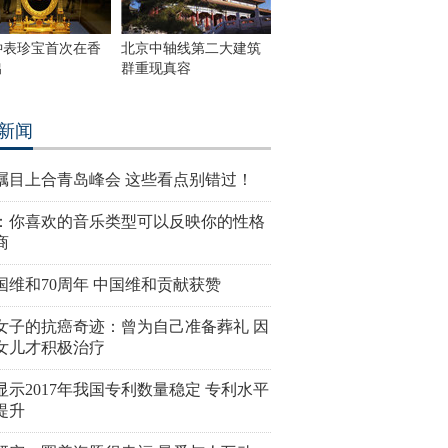
钟表珍宝首次在香
北京中轴线第二大建筑
出
群重现真容
新闻
瞩目上合青岛峰会 这些看点别错过！
：你喜欢的音乐类型可以反映你的性格
商
国维和70周年 中国维和贡献获赞
女子的抗癌奇迹：曾为自己准备葬礼 因
女儿才积极治疗
显示2017年我国专利数量稳定 专利水平
提升