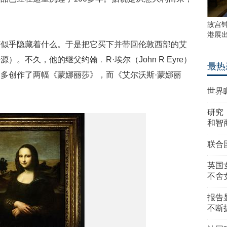
故宫
港展
下似乎隐藏着什么。于是把它买下并带回伦敦西部的艾
。不久，他的继父约翰﹒R·埃尔（John R Eyre）
最热
多创作了两幅《蒙娜丽莎》，而《艾尔沃斯·蒙娜丽
世界
研究
和智
联合
英国
不舍
报告
不断