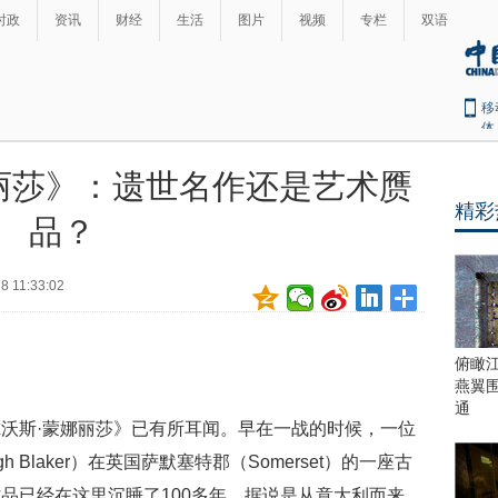
时政
资讯
财经
生活
图片
视频
专栏
双语
移
体
丽莎》：遗世名作还是艺术赝
精彩
品？
8 11:33:02
俯瞰
燕翼
通
沃斯·蒙娜丽莎》已有所耳闻。早在一战的时候，一位
Blaker）在英国萨默塞特郡（Somerset）的一座古
品已经在这里沉睡了100多年。据说是从意大利而来，