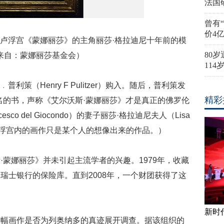
法国
曾有
价4
是卢浮宫《蒙娜丽莎》的主角丽莎·格拉迪尼十年前的模
80
来自：蒙娜丽莎基金会）
11
利策（Henry F Pulitzer）购入。随后，普利策发
精彩
名的书，声称《艾尔沃斯·蒙娜丽莎》才是真正的佛罗伦
co del Giocondo）的妻子丽莎·格拉迪尼夫人（Lisa
认为卢浮宫内的画作只是某个人的想像出来的作品。）
·蒙娜丽莎》并未引起主流学者的兴趣。1979年，收藏
瑞士银行的保险库。直到2008年，一个财团获得了这
。
新时
该幅画作是否为列奥纳多的真迹展开调查。据该组织的