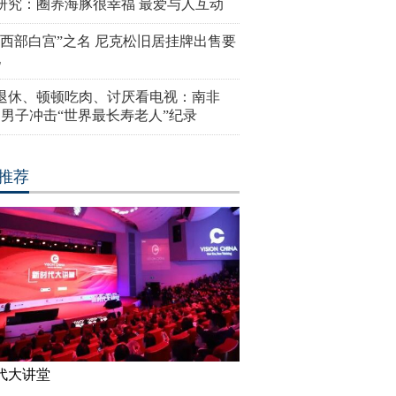
研究：圈养海豚很幸福 最爱与人互动
“西部白宫”之名 尼克松旧居挂牌出售要
亿
岁退休、顿顿吃肉、讨厌看电视：南非
4岁男子冲击“世界最长寿老人”纪录
推荐
代大讲堂