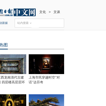
文化
>
文谈
动新媒
站内搜索
热图
江西龙南清代古建
上海市民穿越时空“对
围 四层楼高层层环
话”达芬奇