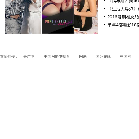
《福布斯》美国电
《生活大爆炸》进
2016暑期档总结
跟随电影去旅行：布拉格 在这里邂逅特工、寻找浪漫
半年4部电影18亿票
友情链接：
央广网
中国网络电视台
网易
国际在线
中国网
papi酱获得1200万融资 看看国内外的网红是如何赚钱
的？