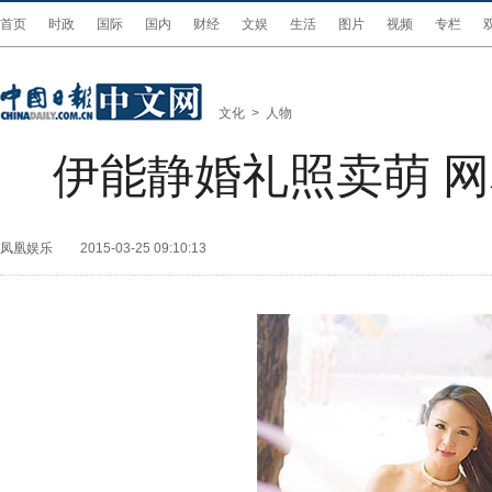
首页
时政
国际
国内
财经
文娱
生活
图片
视频
专栏
文化
>
人物
伊能静婚礼照卖萌 
凤凰娱乐
2015-03-25 09:10:13