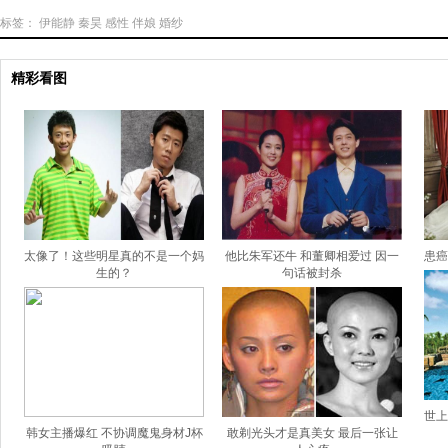
标签：
伊能静
秦昊
感性
伴娘
婚纱
精彩看图
太像了！这些明星真的不是一个妈
他比朱军还牛 和董卿相爱过 因一
患癌
生的？
句话被封杀
世上
韩女主播爆红 不协调魔鬼身材J杯
敢剃光头才是真美女 最后一张让