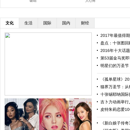
吸睛
人心疼
文化
生活
国际
国内
财经
2017年最值得期
盘点：十张图回顾
2016年十大话题
第53届金马奖即将
明星们的万圣节：
《孤单星球》201
猫界万圣节：从特
十张锡耶纳国际摄
吉卜力动画举行人
皮特朱莉恋爱10
《新白娘子传奇》