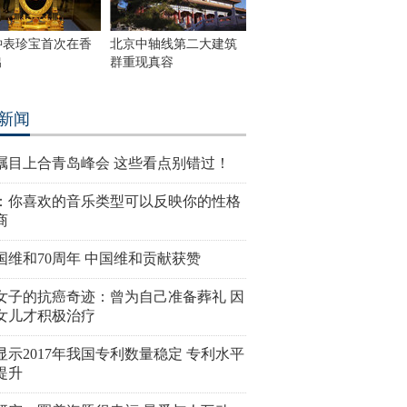
钟表珍宝首次在香
北京中轴线第二大建筑
出
群重现真容
新闻
瞩目上合青岛峰会 这些看点别错过！
：你喜欢的音乐类型可以反映你的性格
商
国维和70周年 中国维和贡献获赞
女子的抗癌奇迹：曾为自己准备葬礼 因
女儿才积极治疗
显示2017年我国专利数量稳定 专利水平
提升