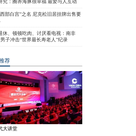
研究：圈养海豚很幸福 最爱与人互动
“西部白宫”之名 尼克松旧居挂牌出售要
亿
岁退休、顿顿吃肉、讨厌看电视：南非
4岁男子冲击“世界最长寿老人”纪录
推荐
代大讲堂