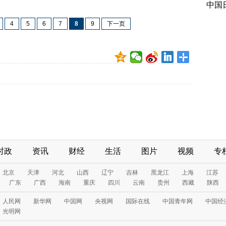
中国
4
5
6
7
8
9
下一页
时政
资讯
财经
生活
图片
视频
专
北京
天津
河北
山西
辽宁
吉林
黑龙江
上海
江苏
广东
广西
海南
重庆
四川
云南
贵州
西藏
陕西
人民网
新华网
中国网
央视网
国际在线
中国青年网
中国经
光明网