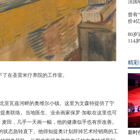
法国
曾有
价4
80
11
精彩
下了在圣雷米疗养院的工作室。
米，北至瓦兹河畔的奥维尔小镇。这里为文森特提供了宁
提奥联络。当地医生、业余画家保罗·加歇在这里也可
、麦田，几乎一天画一幅，他的健康似乎也有所改善。
的状态急转直下。他得知提奥计划辞掉艺术经销商的工
新时