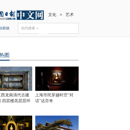
文化
>
艺术
动新媒
站内搜索
热图
江西龙南清代古建
上海市民穿越时空“对
围 四层楼高层层环
话”达芬奇