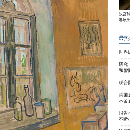
故宫
港展
最热
世界
研究
和智
联合
英国
不舍
报告
不断