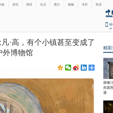
时政
资讯
财经
生活
图片
视频
专栏
双语
移
体
凡·高，有个小镇甚至变成了
精彩
户外博物馆
俯瞰
燕翼
通