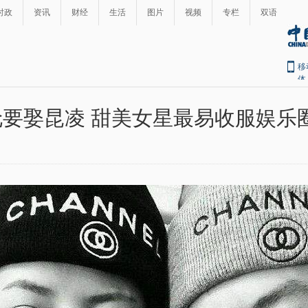
时政
资讯
财经
生活
图片
视频
专栏
双语
移
体
要娶昆凌 甜美女星最易收服娱乐