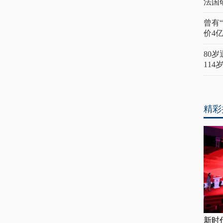
法国
曾有
价4
80
11
精彩
新时