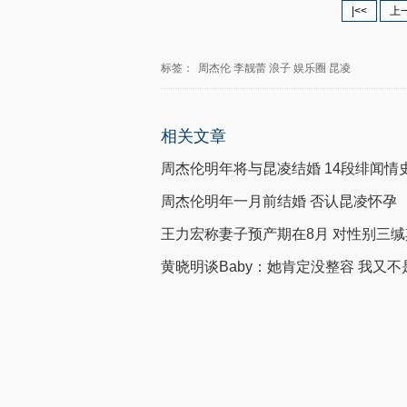
|<<
上
标签：
周杰伦
李靓蕾
浪子
娱乐圈
昆凌
相关文章
周杰伦明年将与昆凌结婚 14段绯闻情
周杰伦明年一月前结婚 否认昆凌怀孕
王力宏称妻子预产期在8月 对性别三缄
黄晓明谈Baby：她肯定没整容 我又不