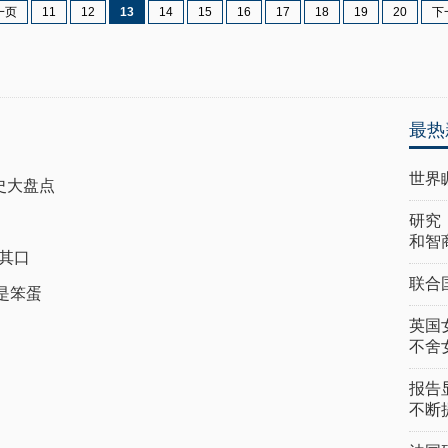
一页
11
12
13
14
15
16
17
18
19
20
下
最热
世界
史大盘点
研究
和智
其口
联合
是笨蛋
英国
不舍
报告
不断