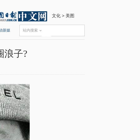
文化
>
美图
动新媒
站内搜索
圈浪子?