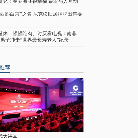
研究：圈养海豚很幸福 最爱与人互动
“西部白宫”之名 尼克松旧居挂牌出售要
亿
岁退休、顿顿吃肉、讨厌看电视：南非
4岁男子冲击“世界最长寿老人”纪录
推荐
代大讲堂