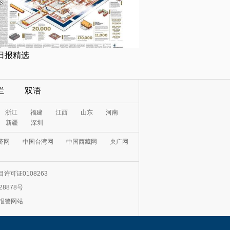
日报精选
栏
双语
浙江
福建
江西
山东
河南
新疆
深圳
济网
中国台湾网
中国西藏网
央广网
许可证0108263
28878号
0报警网站