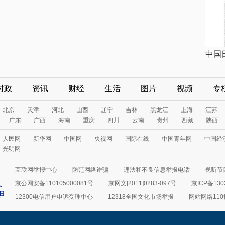
中国
时政
资讯
财经
生活
图片
视频
专
北京
天津
河北
山西
辽宁
吉林
黑龙江
上海
江苏
广东
广西
海南
重庆
四川
云南
贵州
西藏
陕西
人民网
新华网
中国网
央视网
国际在线
中国青年网
中国经
光明网
互联网举报中心
防范网络诈骗
违法和不良信息举报电话
视听节目
京公网安备110105000081号
京网文[2011]0283-097号
京ICP备130
12300电信用户申诉受理中心
12318全国文化市场举报
网站网络11