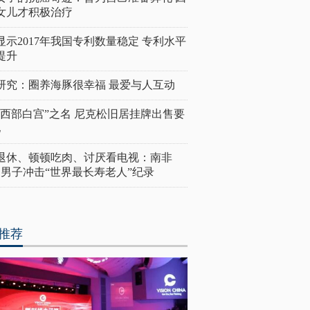
女儿才积极治疗
显示2017年我国专利数量稳定 专利水平
提升
研究：圈养海豚很幸福 最爱与人互动
“西部白宫”之名 尼克松旧居挂牌出售要
亿
岁退休、顿顿吃肉、讨厌看电视：南非
4岁男子冲击“世界最长寿老人”纪录
推荐