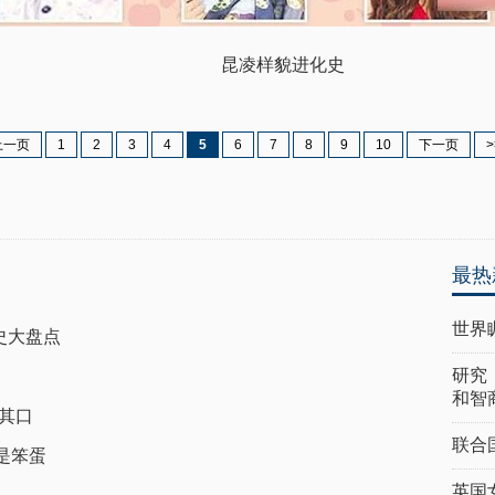
昆凌样貌进化史
上一页
1
2
3
4
5
6
7
8
9
10
下一页
>
最热
世界
史大盘点
研究
和智
其口
联合
是笨蛋
英国