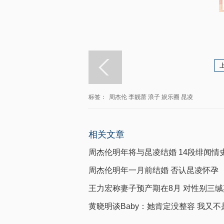
标签：
周杰伦
李靓蕾
浪子
娱乐圈
昆凌
相关文章
周杰伦明年将与昆凌结婚 14段绯闻情
周杰伦明年一月前结婚 否认昆凌怀孕
王力宏称妻子预产期在8月 对性别三缄
黄晓明谈Baby：她肯定没整容 我又不