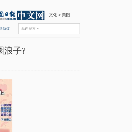
文化
>
美图
动新媒
站内搜索
圈浪子?