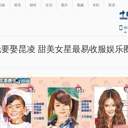
时政
资讯
财经
生活
图片
视频
专栏
双语
移
体
要娶昆凌 甜美女星最易收服娱乐