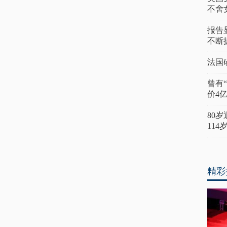
不舍
报告
不断
法国
曾有
价4
80
11
精彩