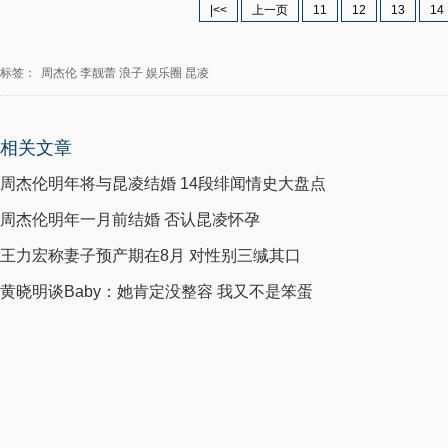
|<<
上一页
11
12
13
14
标签：
周杰伦
李靓蕾
浪子
娱乐圈
昆凌
相关文章
周杰伦明年将与昆凌结婚 14段绯闻情史大盘点
周杰伦明年一月前结婚 否认昆凌怀孕
王力宏称妻子预产期在8月 对性别三缄其口
黄晓明谈Baby：她肯定没整容 我又不是笨蛋