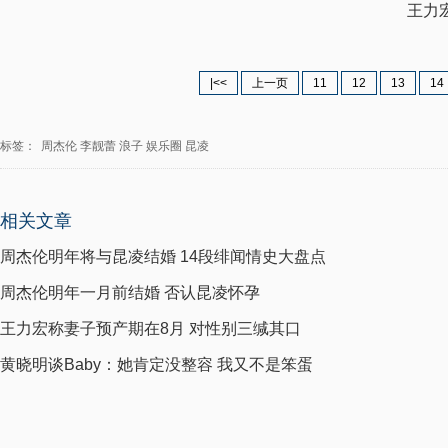
王力宏宣
|<<
上一页
11
12
13
14
标签：
周杰伦
李靓蕾
浪子
娱乐圈
昆凌
相关文章
周杰伦明年将与昆凌结婚 14段绯闻情史大盘点
周杰伦明年一月前结婚 否认昆凌怀孕
王力宏称妻子预产期在8月 对性别三缄其口
黄晓明谈Baby：她肯定没整容 我又不是笨蛋