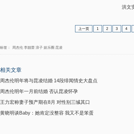
洪文安长
上一页
1
2
3
4
标签：
周杰伦
李靓蕾
浪子
娱乐圈
昆凌
相关文章
周杰伦明年将与昆凌结婚 14段绯闻情史大盘点
周杰伦明年一月前结婚 否认昆凌怀孕
王力宏称妻子预产期在8月 对性别三缄其口
黄晓明谈Baby：她肯定没整容 我又不是笨蛋