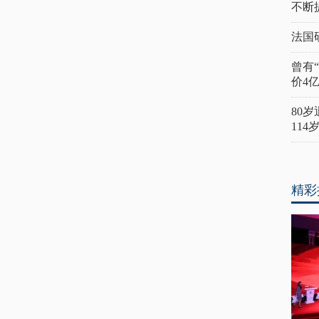
不断
法国
曾有
价4
80
11
精彩