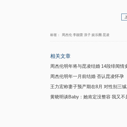
标签：
周杰伦
李靓蕾
浪子
娱乐圈
昆凌
相关文章
周杰伦明年将与昆凌结婚 14段绯闻情
周杰伦明年一月前结婚 否认昆凌怀孕
王力宏称妻子预产期在8月 对性别三缄
黄晓明谈Baby：她肯定没整容 我又不