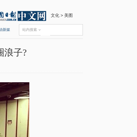
文化
>
美图
动新媒
站内搜索
圈浪子?