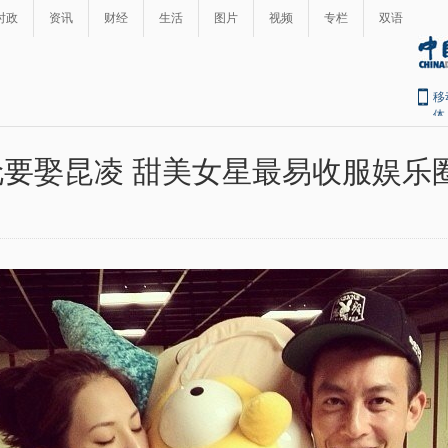
时政
资讯
财经
生活
图片
视频
专栏
双语
移
体
要娶昆凌 甜美女星最易收服娱乐