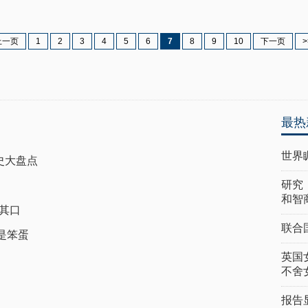
上一页
1
2
3
4
5
6
7
8
9
10
下一页
>
最热
世界
史大盘点
研究
和智
其口
联合
是笨蛋
英国
不舍
报告