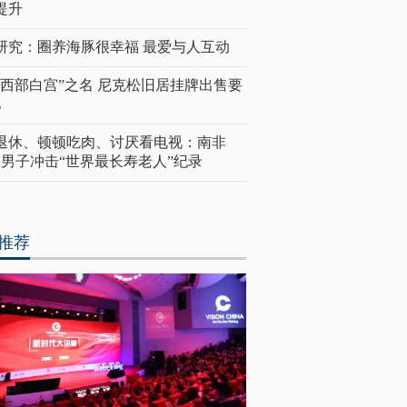
提升
研究：圈养海豚很幸福 最爱与人互动
“西部白宫”之名 尼克松旧居挂牌出售要
亿
岁退休、顿顿吃肉、讨厌看电视：南非
4岁男子冲击“世界最长寿老人”纪录
推荐