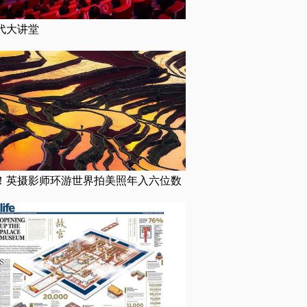
代大讲堂
！英摄影师环游世界拍美照年入六位数