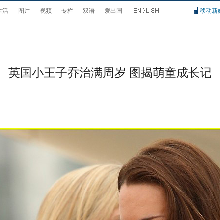
生活
图片
视频
专栏
双语
爱出国
移动新
英国小王子乔治满周岁 图揭萌童成长记