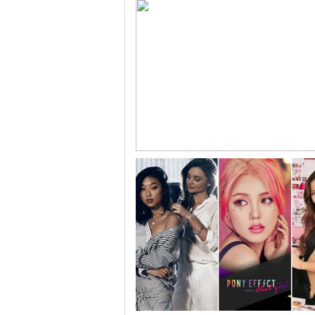
跟随电影去旅行：布拉格 在这里邂逅特工、寻