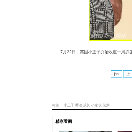
7月22日，英国小王子乔治欢度一周
|<<
上
标签：
小王子
乔治
成长
小家伙
策划
精彩看图