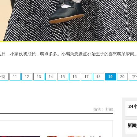
岁生日，小家伙初成长，萌点多多。小编为您盘点乔治王子的喜怒萌呆瞬间
一页
11
12
13
14
15
16
17
18
19
20
下
24
编辑： 舒靓
新闻