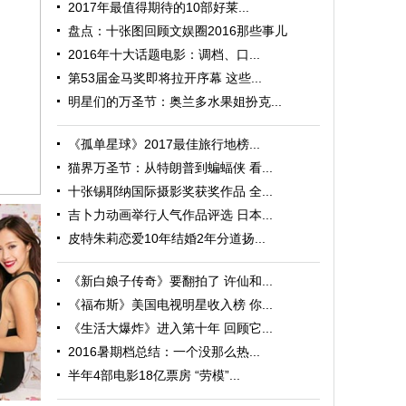
2017年最值得期待的10部好莱...
盘点：十张图回顾文娱圈2016那些事儿
2016年十大话题电影：调档、口...
第53届金马奖即将拉开序幕 这些...
明星们的万圣节：奥兰多水果姐扮克...
《孤单星球》2017最佳旅行地榜...
猫界万圣节：从特朗普到蝙蝠侠 看...
十张锡耶纳国际摄影奖获奖作品 全...
吉卜力动画举行人气作品评选 日本...
皮特朱莉恋爱10年结婚2年分道扬...
《新白娘子传奇》要翻拍了 许仙和...
《福布斯》美国电视明星收入榜 你...
《生活大爆炸》进入第十年 回顾它...
2016暑期档总结：一个没那么热...
找浪漫
半年4部电影18亿票房 “劳模”...