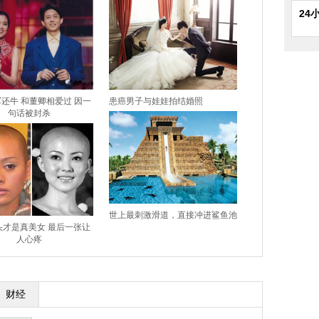
24
还牛 和董卿相爱过 因一
患癌男子与娃娃拍结婚照
句话被封杀
世上最刺激滑道，直接冲进鲨鱼池
头才是真美女 最后一张让
人心疼
财经