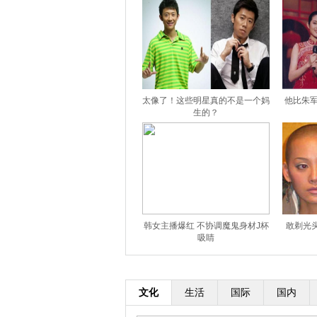
太像了！这些明星真的不是一个妈
他比朱军
生的？
韩女主播爆红 不协调魔鬼身材J杯
敢剃光
吸睛
文化
生活
国际
国内