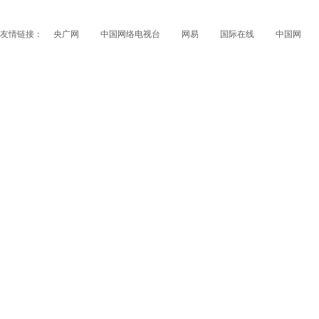
友情链接：
央广网
中国网络电视台
网易
国际在线
中国网
papi酱获得1200万融资 看看国内外的网红是如何赚钱
的？