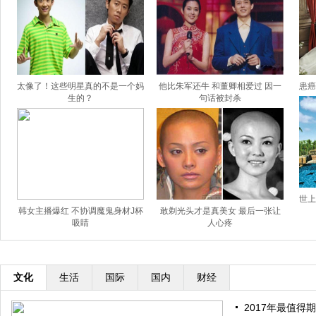
太像了！这些明星真的不是一个妈
他比朱军还牛 和董卿相爱过 因一
患癌
生的？
句话被封杀
世上
韩女主播爆红 不协调魔鬼身材J杯
敢剃光头才是真美女 最后一张让
吸睛
人心疼
文化
生活
国际
国内
财经
2017年最值得期