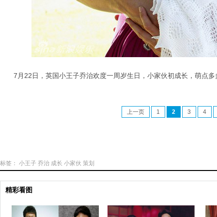
7月22日，英国小王子乔治欢度一周岁生日，小家伙初成长，萌点
上一页
1
2
3
4
标签：
小王子
乔治
成长
小家伙
策划
精彩看图