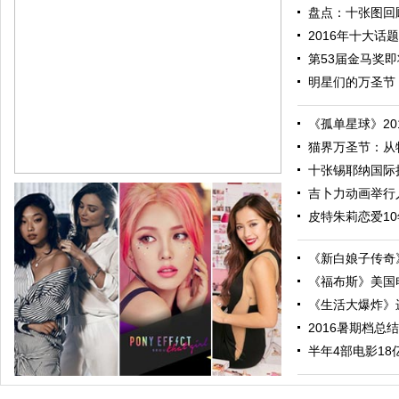
盘点：十张图回顾
2016年十大话题
第53届金马奖即将
明星们的万圣节：
《孤单星球》201
猫界万圣节：从特
十张锡耶纳国际摄
吉卜力动画举行人
皮特朱莉恋爱10
《新白娘子传奇》
《福布斯》美国电
《生活大爆炸》进
2016暑期档总结
跟随电影去旅行：布拉格 在这里邂逅特工、寻找浪漫
半年4部电影18亿票