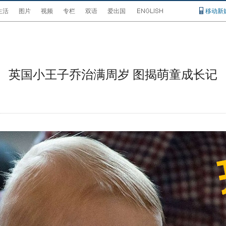
生活
图片
视频
专栏
双语
爱出国
移动新
英国小王子乔治满周岁 图揭萌童成长记