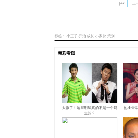
|<<
上
标签：
小王子
乔治
成长
小家伙
策划
精彩看图
太像了！这些明星真的不是一个妈
他比朱军
生的？