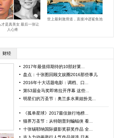
世上最刺激滑道，直接冲进鲨鱼池
头才是真美女 最后一张让
人心疼
财经
2017年最值得期待的10部好莱...
盘点：十张图回顾文娱圈2016那些事儿
2016年十大话题电影：调档、口...
第53届金马奖即将拉开序幕 这些...
明星们的万圣节：奥兰多水果姐扮克...
《孤单星球》2017最佳旅行地榜...
猫界万圣节：从特朗普到蝙蝠侠 看...
十张锡耶纳国际摄影奖获奖作品 全...
吉卜力动画举行人气作品评选 日本...