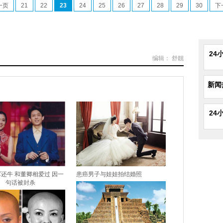
一页
21
22
23
24
25
26
27
28
29
30
下
24
编辑： 舒靓
新闻
24
还牛 和董卿相爱过 因一
患癌男子与娃娃拍结婚照
句话被封杀