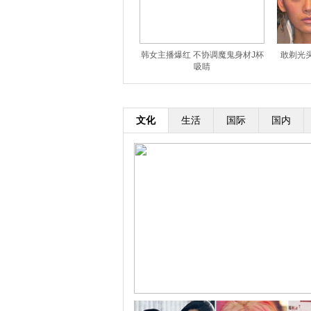
韩女主播爆红 不协调魔鬼身材J杯
敢剃光
吸睛
文化
生活
国际
国内