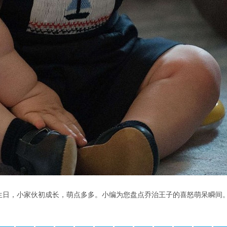
岁生日，小家伙初成长，萌点多多。小编为您盘点乔治王子的喜怒萌呆瞬间