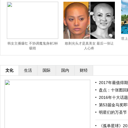
世上
韩女主播爆红 不协调魔鬼身材J杯
敢剃光头才是真美女 最后一张让
吸睛
人心疼
文化
生活
国际
国内
财经
2017年最值得期
盘点：十张图回顾
2016年十大话题
第53届金马奖即将
明星们的万圣节：
《孤单星球》201