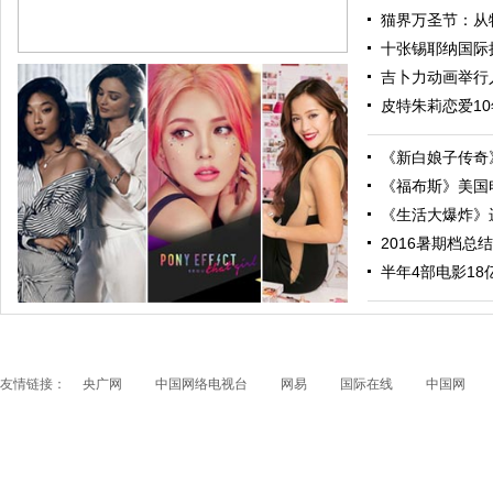
猫界万圣节：从特
十张锡耶纳国际摄
吉卜力动画举行人
皮特朱莉恋爱10
《新白娘子传奇》
《福布斯》美国电
《生活大爆炸》进
2016暑期档总结
跟随电影去旅行：布拉格 在这里邂逅特工、寻找浪漫
半年4部电影18亿票
友情链接：
央广网
中国网络电视台
网易
国际在线
中国网