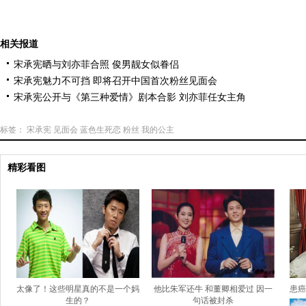
相关报道
宋承宪晒与刘亦菲合照 俊男靓女似眷侣
宋承宪魅力不可挡 即将召开中国首次粉丝见面会
宋承宪公开与《第三种爱情》剧本合影 刘亦菲任女主角
标签：
宋承宪
见面会
蓝色生死恋
粉丝
我的公主
精彩看图
太像了！这些明星真的不是一个妈
他比朱军还牛 和董卿相爱过 因一
患癌
生的？
句话被封杀