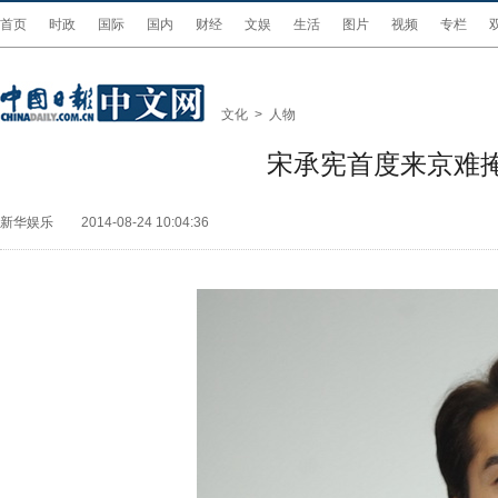
首页
时政
国际
国内
财经
文娱
生活
图片
视频
专栏
文化
>
人物
宋承宪首度来京难
新华娱乐
2014-08-24 10:04:36