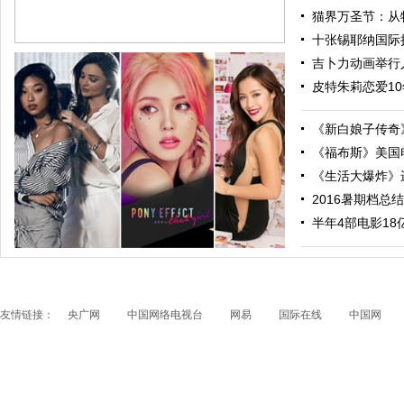
猫界万圣节：从特
十张锡耶纳国际摄
吉卜力动画举行人
皮特朱莉恋爱10
《新白娘子传奇》
《福布斯》美国电
《生活大爆炸》进
2016暑期档总结
跟随电影去旅行：布拉格 在这里邂逅特工、寻找浪漫
半年4部电影18亿票
友情链接：
央广网
中国网络电视台
网易
国际在线
中国网