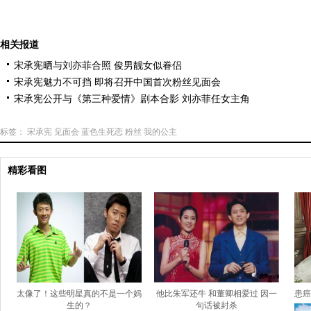
相关报道
宋承宪晒与刘亦菲合照 俊男靓女似眷侣
宋承宪魅力不可挡 即将召开中国首次粉丝见面会
宋承宪公开与《第三种爱情》剧本合影 刘亦菲任女主角
标签：
宋承宪
见面会
蓝色生死恋
粉丝
我的公主
精彩看图
太像了！这些明星真的不是一个妈
他比朱军还牛 和董卿相爱过 因一
患癌
生的？
句话被封杀