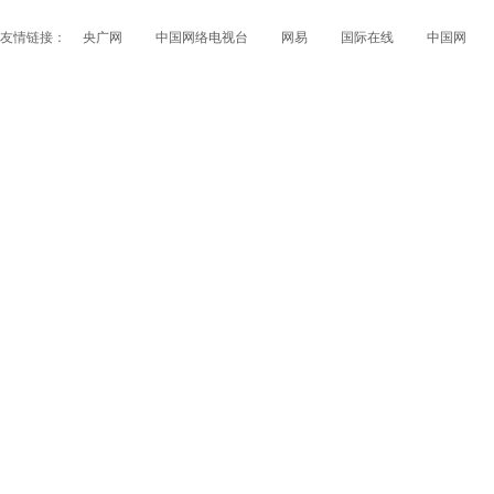
友情链接：
央广网
中国网络电视台
网易
国际在线
中国网
papi酱获得1200万融资 看看国内外的网红是如何赚钱
的？