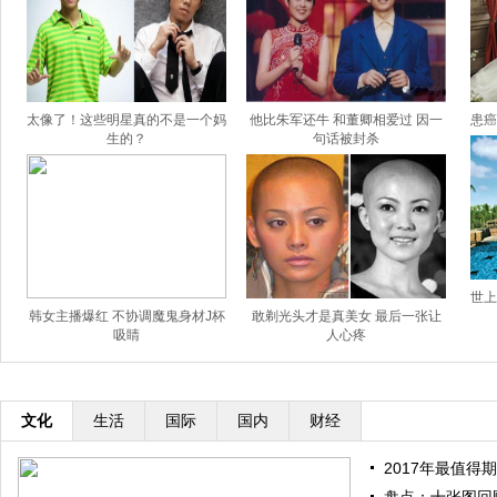
太像了！这些明星真的不是一个妈
他比朱军还牛 和董卿相爱过 因一
患癌
生的？
句话被封杀
世上
韩女主播爆红 不协调魔鬼身材J杯
敢剃光头才是真美女 最后一张让
吸睛
人心疼
文化
生活
国际
国内
财经
2017年最值得期