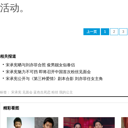
活动。
上一页
1
2
3
相关报道
宋承宪晒与刘亦菲合照 俊男靓女似眷侣
宋承宪魅力不可挡 即将召开中国首次粉丝见面会
宋承宪公开与《第三种爱情》剧本合影 刘亦菲任女主角
标签：
宋承宪
见面会
蓝色生死恋
粉丝
我的公主
精彩看图