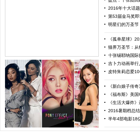
盘点：十张图回顾
2016年十大话题
第53届金马奖即将
明星们的万圣节：
《孤单星球》201
猫界万圣节：从特
十张锡耶纳国际摄
吉卜力动画举行人
皮特朱莉恋爱10
《新白娘子传奇》
《福布斯》美国电
《生活大爆炸》进
2016暑期档总结
跟随电影去旅行：布拉格 在这里邂逅特工、寻找浪漫
半年4部电影18亿票