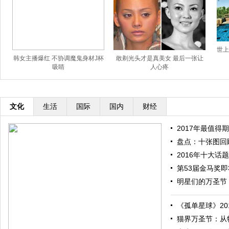
世上
韩女主播爆红 不协调魔鬼身材J杯
敢剃光头才是真美女 最后一张让
吸睛
人心疼
文化
生活
国际
国内
财经
2017年最值得期
盘点：十张图回顾
2016年十大话题
第53届金马奖即将
明星们的万圣节：
《孤单星球》201
猫界万圣节：从特