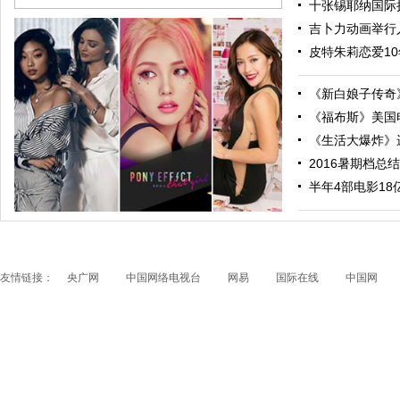
十张锡耶纳国际摄
吉卜力动画举行人
皮特朱莉恋爱10
《新白娘子传奇》
《福布斯》美国电
《生活大爆炸》进
2016暑期档总结
跟随电影去旅行：布拉格 在这里邂逅特工、寻找浪漫
半年4部电影18亿票
友情链接：
央广网
中国网络电视台
网易
国际在线
中国网
papi酱获得1200万融资 看看国内外的网红是如何赚钱