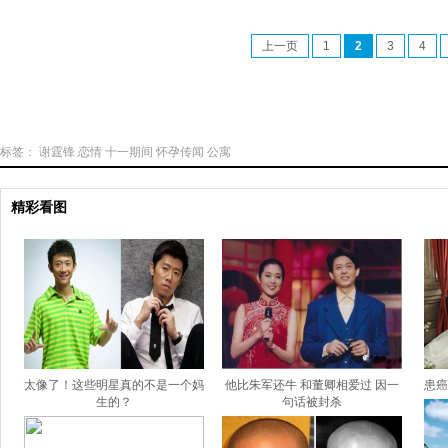
上一页
1
2
3
4
标签：
谢霆锋
恋情
十一期间
怀孕传闻
公寓
精彩看图
太像了！这些明星真的不是一个妈
他比朱军还牛 和董卿相爱过 因一
患癌
生的？
句话被封杀