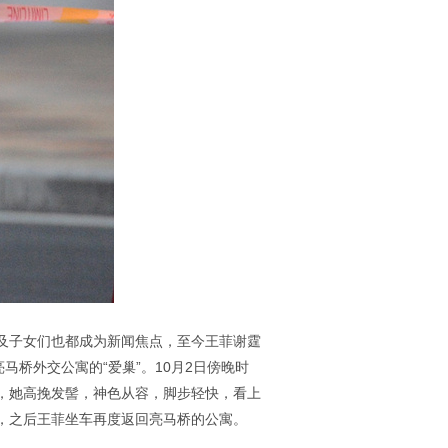
及子女们也都成为新闻焦点，至今王菲谢霆
桥外交公寓的“爱巢”。10月2日傍晚时
，她高挽发髻，神色从容，脚步轻快，看上
，之后王菲坐车再度返回亮马桥的公寓。