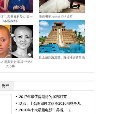
还牛 和董卿相爱过 因一
患癌男子与娃娃拍结婚照
句话被封杀
世上最刺激滑道，直接冲进鲨鱼池
头才是真美女 最后一张让
人心疼
财经
2017年最值得期待的10部好莱...
盘点：十张图回顾文娱圈2016那些事儿
2016年十大话题电影：调档、口...