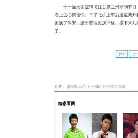
十一当天谢霆锋飞往甘肃兰州录制节目
看上去心情愉快。下了飞机上车后迅速离开
更换了保安，进出管理更加严格。接下来几
了。
|<<
上
标签：
谢霆锋
恋情
十一期间
怀孕传闻
公寓
精彩看图