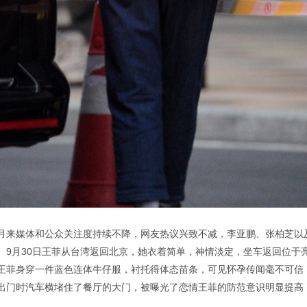
月来媒体和公众关注度持续不降，网友热议兴致不减，李亚鹏、张柏芝以
9月30日王菲从台湾返回北京，她衣着简单，神情淡定，坐车返回位于亮马
王菲身穿一件蓝色连体牛仔服，衬托得体态苗条，可见怀孕传闻毫不可信
出门时汽车横堵住了餐厅的大门，被曝光了恋情王菲的防范意识明显提高