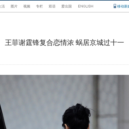
生活
图片
视频
专栏
双语
爱出国
移动新
王菲谢霆锋复合恋情浓 蜗居京城过十一