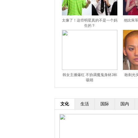
太像了！这些明星真的不是一个妈
他比朱军
生的？
韩女主播爆红 不协调魔鬼身材J杯
敢剃光
吸睛
文化
生活
国际
国内