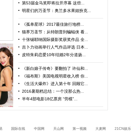
第53届金马奖即将拉开序幕 这些...
明星们的万圣节：奥兰多水果姐扮克...
《孤单星球》2017最佳旅行地榜...
猫界万圣节：从特朗普到蝙蝠侠 看...
十张锡耶纳国际摄影奖获奖作品 全...
吉卜力动画举行人气作品评选 日本...
皮特朱莉恋爱10年结婚2年分道扬...
《新白娘子传奇》要翻拍了 许仙和...
《福布斯》美国电视明星收入榜 你...
《生活大爆炸》进入第十年 回顾它...
2016暑期档总结：一个没那么热...
找浪漫
半年4部电影18亿票房 “劳模”...
易
国际在线
中国网
天山网
第一视频
大麦网
21CN娱乐