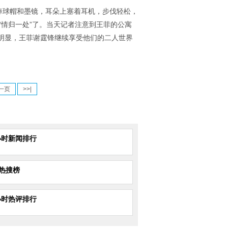
棒球帽和墨镜，耳朵上塞着耳机，步伐轻松，
“情归一处”了。当天记者注意到王菲的公寓
明显，王菲谢霆锋继续享受他们的二人世界
一页
>>|
小时新闻排行
热搜榜
小时热评排行