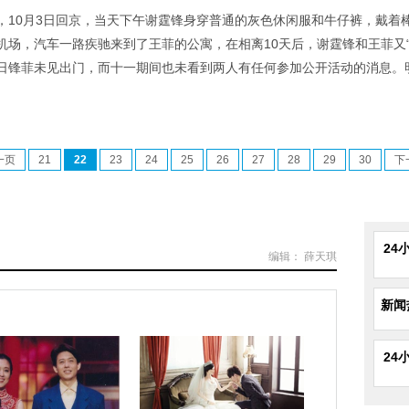
，10月3日回京，当天下午谢霆锋身穿普通的灰色休闲服和牛仔裤，戴着
机场，汽车一路疾驰来到了王菲的公寓，在相离10天后，谢霆锋和王菲又
日锋菲未见出门，而十一期间也未看到两人有任何参加公开活动的消息。
一页
21
22
23
24
25
26
27
28
29
30
下
24
编辑： 薛天琪
新闻
24