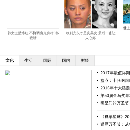
世上
韩女主播爆红 不协调魔鬼身材J杯
敢剃光头才是真美女 最后一张让
吸睛
人心疼
文化
生活
国际
国内
财经
2017年最值得期
盘点：十张图回顾
2016年十大话题
第53届金马奖即将
明星们的万圣节：
《孤单星球》201
猫界万圣节：从特