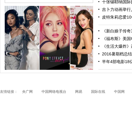
十张锡耶纳国际摄
吉卜力动画举行人
皮特朱莉恋爱10
《新白娘子传奇》
《福布斯》美国电
《生活大爆炸》进
2016暑期档总结
跟随电影去旅行：布拉格 在这里邂逅特工、寻找浪漫
半年4部电影18亿票
友情链接：
央广网
中国网络电视台
网易
国际在线
中国网
papi酱获得1200万融资 看看国内外的网红是如何赚钱