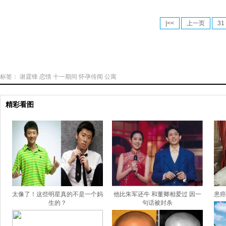
|<<
上一页
31
标签：
谢霆锋
恋情
十一期间
怀孕传闻
公寓
精彩看图
太像了！这些明星真的不是一个妈
他比朱军还牛 和董卿相爱过 因一
患癌
生的？
句话被封杀