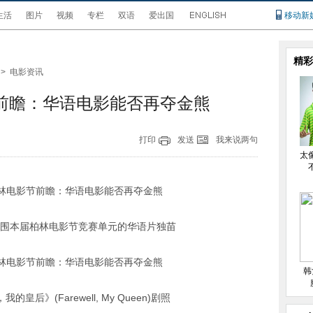
生活
图片
视频
专栏
双语
爱出国
移动新
精彩
>
电影资讯
节前瞻：华语电影能否再夺金熊
打印
发送
我来说两句
太
围本届柏林电影节竞赛单元的华语片独苗
韩
皇后》(Farewell, My Queen)剧照