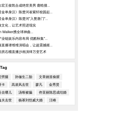
力宏王俊凯合成绝世美男 鹿晗撞...
黄金单身汉》陈楚河崔紫轩校园起...
黄金单身汉》陈楚河"入赘唐门"...
放文化，让艺术照进现实
an Walker携全球神曲...
产业链娱乐内容布局 优酷秋集"...
猫直播谭维维演唱会，让超震撼摇...
间房石榴直播沙画演绎万变艺术
Tag
奕劈腿
孙俪生二胎
文章姚笛偷腥
斯卡
高凌风去世
廖凡
金秀贤
爸去哪儿
汤唯被骗
佟亚丽陈思成结婚
逸夫去世
杨幂刘恺威大婚
汪峰