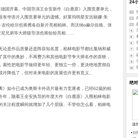
24
节将在德国开幕。中国导演王全安新作《白鹿原》入围竞赛单元，
没有华语片入围竞赛单元的遗憾。好莱坞明星安吉丽娜·朱
·吉伦哈尔也将携各自新片亮相柏林。而沃纳o赫尔佐格、张
安尼兄弟等大师级导演也将纷纷亮相……
无论是作品质量还是阵容知名度，柏林电影节都比戛纳和威
了其中的奥妙，不再费力和其他电影节争大师名作的首映，
，索性把电影节做得更年轻、更独立一些，更决绝地贯彻自
或许降低了，但对未来电影的发展也许更有意义。
绝对
离》如今已成为奥斯卡外语片最有力竞逐者，已经62届的柏
今年，随着王全安执导的年度大作《白鹿原》入围柏林电影
的关注程度瞬间就增加了几个层级。不管你怎么看，柏林电
这
刘