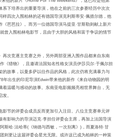
的新片《Home For The Weekend》，这已经是他第
体系下培养出的重要导演，他在之前的三次参赛经历中次次
同样四次入围柏林的还有德国导演克利斯蒂安·佩措尔德，他
作《芭芭拉》。而另一位德国导演马提亚·甘斯勒则献上新片
意志》就曾入围柏林电影节，且由于大胆的风格和富于争议的情节
》再次竞逐主竞赛之外，另外两部亚洲入围作品都来自东南
新作《猎物》，且邀请法国知名性格女演员伊莎贝尔·于佩尔担
架的故事，以曼多萨以往作品的风格，此次仍将充满暴力与
8年出生的印尼导演Edwin带来他的新作《来自动物园的明
满着温暖与感动的故事。东南亚电影频频亮相世界舞台，无
启发。
电影节的评委会成员反而更加引入注目。八位主竞赛单元评
极有影响力的导演迈克·李担任评委会主席，再加上法国导演
阿斯哈·法哈蒂(《纳德与西敏，一次别离》)，而夏洛特·甘
审团则更让这届评委会星光无限。或许这已成为柏林的一种策