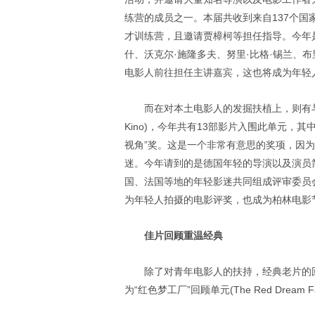
练营的成员之一。本届共收到来自137个国家
才训练营，且邀请贾樟柯等担任指导。今年
什、沃克尔·施隆多夫、努里·比格·锡兰、
电影人前往担任主讲嘉宾，这也将成为年轻
而在对本土电影人的发掘扶植上，则有与之相对应
Kino)，今年共有13部影片入围此单元，
视角”奖。这是一个非常有意思的奖项，因
迷。今年请到的是德国年轻的导演以及演员
国、法国等地的年轻影迷共同组成评审委员会
为年轻人拍摄的电影评奖，也成为柏林电影
佳片回顾重温经典
除了对青年电影人的扶持，经典老片的
为“红色梦工厂”回顾单元(The Red Dream Factor