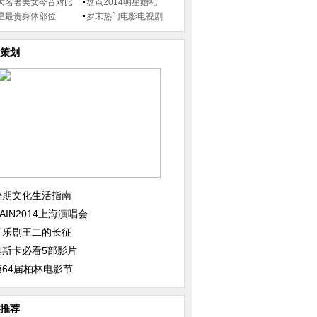
大名著美女今昔对比
盘点2014明星婚礼
星最贵身体部位
岁末热门电影电视剧
策划
暑期文化生活指南
AIN2014上海演唱会
音乐剧王二的长征
奥斯卡必看5部影片
第64届柏林电影节
推荐