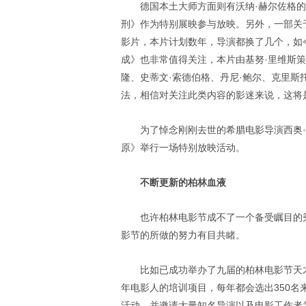
德国本土大师方面则有沃纳·赫尔佐格的
刑》作为特别展映参与放映。另外，一部关
影片，本片计划数年，导演都换了几个，如
成》也非常值得关注，本片由基努·里维斯策
隆、史蒂文·索德伯格、丹尼·鲍尔、克里斯
法，相信对关注此类内容的影迷来说，这将
为了悼念刚刚去世的希腊电影导演西奥
原》举行一场特别放映活动。
不断更新的柏林血液
也许柏林电影节成不了一个备受瞩目的
影节的所做的努力有目共睹。
比如已成功举办了九届的柏林电影节天才训练营(
年电影人的培训项目，每年都会选出350
活动，并邀请大量知名导演以及电影工作者