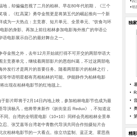
四
福地，却偏偏忽视了二月的柏林。早在80年代初期，《三个
明
奖项，《红高粱》勇夺金熊更是将第五代的崛起推向一个新
样成为一大热点：主竞赛、短片单元、全景单元、“饮食与环
独家
语电影的身影。再加上前往柏林参加电影海外推广的华语公
华语电影展示自己的最好舞台之一。
争夺金熊之外，去年12月开始就打得不可开交的两部华语大
围主竞赛单元，继续着两部影片的恩怨纠葛，不过这两部电
海外发行才是两片的首要任务。随着两部影片的柏林之行，
妮等华语明星都有亮相柏林的可能。伊能静作为柏林电影
大使，也将出现在柏林电影节的红地毯上。
R
由于影片即将于2月14日内地上映，参加柏林电影节也成为最
导演杨凡，他将带来新作《妖街皇后 Redux》，不知道这
不同。台湾的全明星电影《10+10》同样会亮相柏林全景单
立忍、张艾嘉等台湾老中青数代导演共同合作拍摄短片合
此次柏林电影节的一大看点。徐立功监制、蓝正龙、霍思燕
精彩