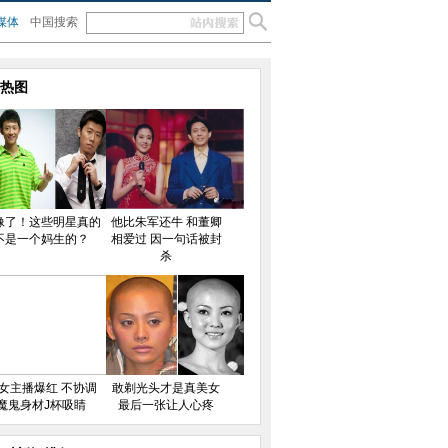
媒体
中国搜索
热图
像了！这些明星真的
他比朱军还牛 和董卿
不是一个妈生的？
相爱过 因一句话被封
杀
女主播爆红 不协调
敢剃光头才是真美女
魔鬼身材J杯吸睛
最后一张让人心疼