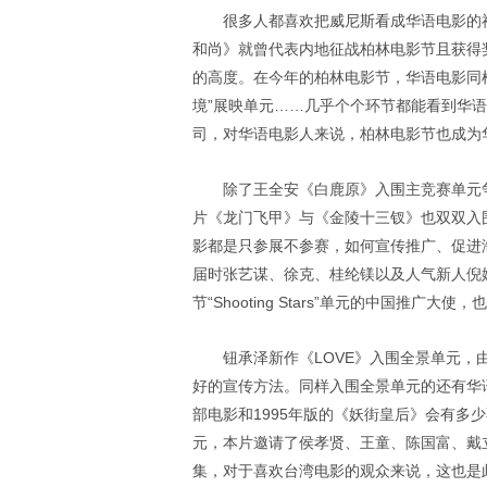
很多人都喜欢把威尼斯看成华语电影的
和尚》就曾代表内地征战柏林电影节且获得
的高度。在今年的柏林电影节，华语电影同
境”展映单元……几乎个个环节都能看到华
司，对华语电影人来说，柏林电影节也成为
除了王全安《白鹿原》入围主竞赛单元
片《龙门飞甲》与《金陵十三钗》也双双入
影都是只参展不参赛，如何宣传推广、促进
届时张艺谋、徐克、桂纶镁以及人气新人倪
节“Shooting Stars”单元的中国推广
钮承泽新作《LOVE》入围全景单元，
好的宣传方法。同样入围全景单元的还有华语
部电影和1995年版的《妖街皇后》会有多少
元，本片邀请了侯孝贤、王童、陈国富、戴
集，对于喜欢台湾电影的观众来说，这也是