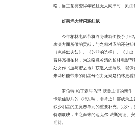
略，当主竞赛变得年轻且无人问津时，则由
好莱坞大牌闪耀红毯
今年柏林电影节将终身成就奖授予了6
表演方面所做的贡献，与之相对应的还包括
《克莱默夫妇》、《苏菲的选择》、《走出
普将亮相柏林，为这略嫌冷清的柏林电影节
处女作《血与蜜之地》获邀入选展映，就像
朱莉所能带来的明星号召力无疑是柏林更看
罗伯特·帕丁森与乌玛·瑟曼主演的新作
卡最佳影片的《特别响，非常近》都成为主
缺少明星的主竞赛单元的重要补充。另外，
特别展映，由之而来的迈克尔·法斯宾德、
期待。