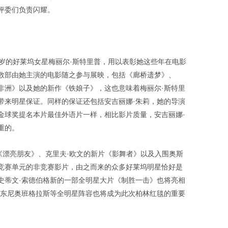
评委们负责闪耀。
2岁的好莱坞女星梅丽尔·斯特里普，用以表彰她这些年在电影
数部由她主演的电影随之参与展映，包括《廊桥遗梦》、
非洲》以及她的新作《铁娘子》，这也意味着梅丽尔·斯特里
带来明星保证。同样的保证还包括安吉丽娜·朱莉，她的导演
金球奖提名本片最佳外语片一样，相比影片质量，安吉丽娜·
重的。
《漂亮朋友》、克里夫·欧文的新片《影舞者》以及入围奥斯
竞赛单元的非竞赛影片，由之而来的众多好莱坞明星恰好是
史蒂文·索德伯格新的一部全明星大片《制胜一击》也将亮相
安东尼奥班格拉斯等全明星阵容也将成为此次柏林红毯的重要