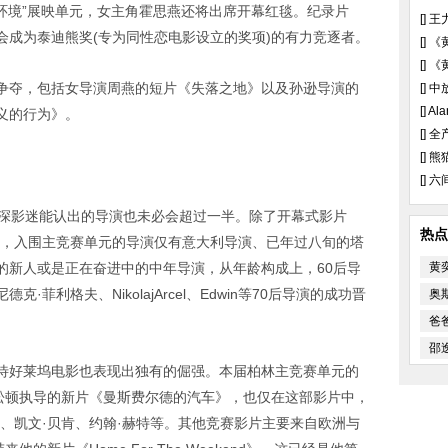
环境”展映单元，女主角霍思燕还将出席开幕红毯。纪录片
[]
王
会成为泰迪熊奖(专为同性恋电影设立的奖项)的有力竞逐者。
[]
《
[]
《
争夺，包括女导演周燕的短片《失落之地》以及孙逊导演的
[]
中
[]
Al
义的行为》。
[]
全
[]
熊
[]
六
资深影迷能认出的导演也未必会超过一半。除了开幕式影片
热点
外，入围主竞赛单元的导演仅有意大利导演、已年过八旬的塔
的新人或是正在奋进中的中年导演，从年龄构成上，60后导
黄
菲利格夫、NikolajArcel、Edwin等70后导演的成功晋
奥
爸
邵
待好莱坞电影也表现出独有的倔强。本届柏林主竞赛单元的
·松顿执导的新片《曼斯费尔德的汽车》，也仅在这部影片中，
、凯文·贝肯、约翰·赫特等。其他竞赛影片主要来自欧洲与