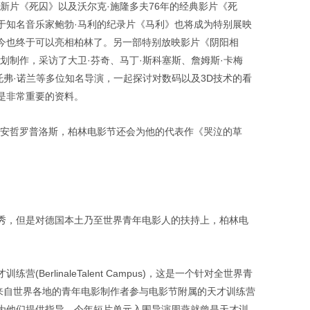
新片《死囚》以及沃尔克·施隆多夫76年的经典影片《死
于知名音乐家鲍勃·马利的纪录片《马利》也将成为特别展映
今也终于可以亮相柏林了。另一部特别放映影片《阴阳相
划制作，采访了大卫·芬奇、马丁·斯科塞斯、詹姆斯·卡梅
托弗·诺兰等多位知名导演，一起探讨对数码以及3D技术的看
是非常重要的资料。
·安哲罗普洛斯，柏林电影节还会为他的代表作《哭泣的草
秀，但是对德国本土乃至世界青年电影人的扶持上，柏林电
BerlinaleTalent Campus)，这是一个针对全世界青
名来自世界各地的青年电影制作者参与电影节附属的天才训练营
为他们提供指导。今年短片单元入围导演周燕就曾是天才训