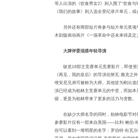
等人出演的《饮食男女2》则入围了“饮食与
《我们的故事》则入选全景纪录片单元，或
另外还有两部短片将参与短片单元奖项
木刻版画动画片《一场革命中还未来得及定
大牌评委混搭年轻导演
纵览18部主竞赛单元竞赛影片，即使
《再见，我的皇后》的导演伯努瓦·雅克之
维安尼兄弟可被称为大师。其他皆为刚出道
演已经成为柏林主竞赛单元的中坚，而如本尼德克·
级，更是为柏林带来了更多的活力与变数。
在缺少大师名导的同时，柏林电影节对
参赛影片仅有一部来自美国——比利·鲍伯
你可以看到一堆明星的名字：罗伯特·杜瓦尔