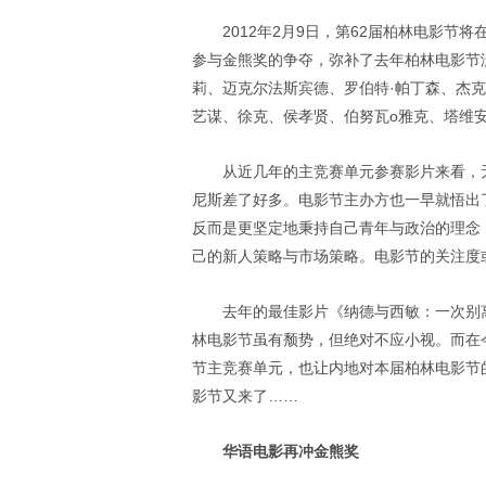
2012年2月9日，第62届柏林电影
参与金熊奖的争夺，弥补了去年柏林电影节
莉、迈克尔法斯宾德、罗伯特·帕丁森、杰克
艺谋、徐克、侯孝贤、伯努瓦o雅克、塔维
从近几年的主竞赛单元参赛影片来看，
尼斯差了好多。电影节主办方也一早就悟出
反而是更坚定地秉持自己青年与政治的理念
己的新人策略与市场策略。电影节的关注度
去年的最佳影片《纳德与西敏：一次别
林电影节虽有颓势，但绝对不应小视。而在
节主竞赛单元，也让内地对本届柏林电影节
影节又来了……
华语电影再冲金熊奖