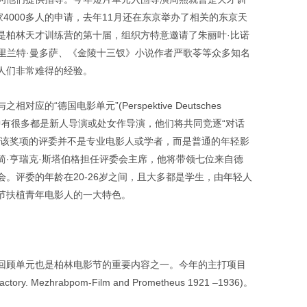
4000多人的申请，去年11月还在东京举办了相关的东京天
是柏林天才训练营的第十届，组织方特意邀请了朱丽叶·比诺
布里兰特·曼多萨、《金陵十三钗》小说作者严歌苓等众多知名
人们非常难得的经验。
的“德国电影单元”(Perspektive Deutsches
其中有很多都是新人导演或处女作导演，他们将共同竞逐“对话
为该奖项的评委并不是专业电影人或学者，而是普通的年轻影
简·亨瑞克·斯塔伯格担任评委会主席，他将带领七位来自德
。评委的年龄在20-26岁之间，且大多都是学生，由年轻人
节扶植青年电影人的一大特色。
回顾单元也是柏林电影节的重要内容之一。今年的主打项目
y. Mezhrabpom-Film and Prometheus 1921 –1936)。