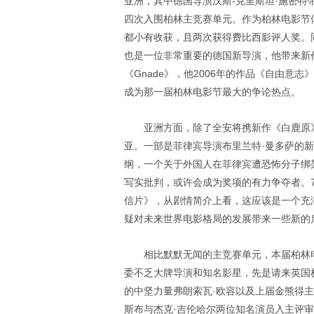
亚洲，其中德国导演汉斯-克里斯坦·施密特带来他
四次入围柏林主竞赛单元。作为柏林电影节
都小有收获，且两次获得费比西影评人奖。
也是一位非常重要的德国新导演，他带来新
《Gnade》，他2006年的作品《自由
成为那一届柏林电影节最大的争论热点。
亚洲方面，除了全安将携新作《白鹿原
亚。一部是菲律宾导演布里兰特·曼多萨的
纲，一个关于外国人在菲律宾遭恐怖分子绑
写实批判，或许会成为奖项的有力争夺者。7
信片》，从剧情简介上看，这应该是一个充
疑对未来世界电影格局的发展带来一些新的
相比默默无闻的主竞赛单元，本届柏林
委不乏大牌导演和知名影星，先是请来英国
的中坚力量弗朗索瓦·欧容以及上届金熊得主
斯布与杰克·吉伦哈尔两位知名演员入主评