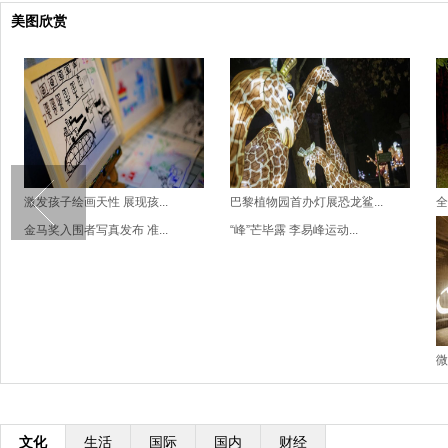
美图欣赏
激发孩子绘画天性 展现孩...
巴黎植物园首办灯展恐龙鲨...
全
金马奖入围者写真发布 准...
“峰”芒毕露 李易峰运动...
微
文化
生活
国际
国内
财经