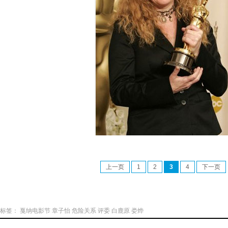
上一页
1
2
3
4
下一页
标签：
戛纳电影节
章子怡
危险关系
评委
白鹿原
娄烨