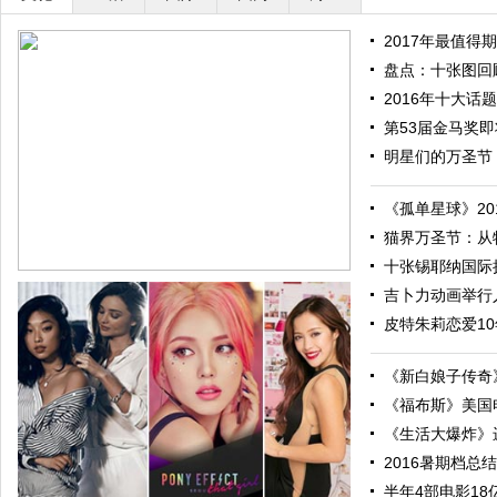
2017年最值得期
盘点：十张图回顾
2016年十大话题
第53届金马奖即将
明星们的万圣节：
《孤单星球》201
猫界万圣节：从特
十张锡耶纳国际摄
吉卜力动画举行人
皮特朱莉恋爱10
《新白娘子传奇》
《福布斯》美国电
《生活大爆炸》进
2016暑期档总结
跟随电影去旅行：布拉格 在这里邂逅特工、寻找浪漫
半年4部电影18亿票