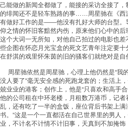
己能做的新闻全都做了，能接的采访全接了，
的绯闻还不是轻车熟路的事……周星驰在《西
有做好工作的是——他没有扎好大师的台型。
仰之情的怀旧客黯然内伤，原来他们心中的后
这个大词一无所知，对他自己拍过的电影也差
些企图在怀恋月光宝盒的死文艺青年注定要十
在舒淇的戏里怀朱茵的旧的骚客们就绝对是自
周星驰依然是周星驰，心理上他仍然是“我的
没人要了”毫无安全感的死跑龙套的；生活上，
兢业业的港客；创作上，他是“只喜欢和高手合
他的公司租在中环老楼，月租数万港币，记者
乱，还有吃了一半的盒饭，座位背后书架上满
书。”这是一个一直都活在自己世界里的男人
业，不计名不计情不计旧事，天真到不加掩饰