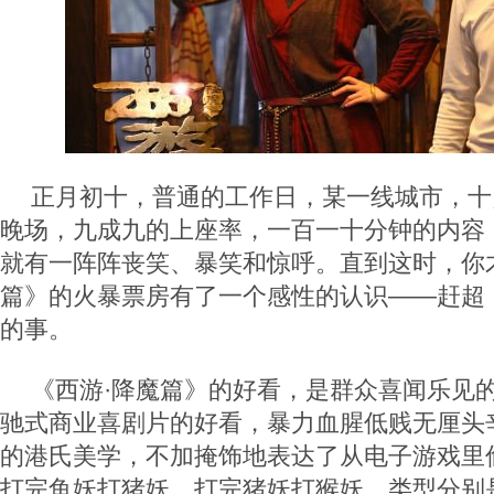
正月初十，普通的工作日，某一线城市，十
晚场，九成九的上座率，一百一十分钟的内容
就有一阵阵丧笑、暴笑和惊呼。直到这时，你
篇》的火暴票房有了一个感性的认识——赶超
的事。
《西游·降魔篇》的好看，是群众喜闻乐见
驰式商业喜剧片的好看，暴力血腥低贱无厘头
的港氏美学，不加掩饰地表达了从电子游戏里
打完鱼妖打猪妖，打完猪妖打猴妖，类型分别