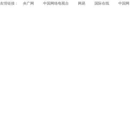
友情链接：
央广网
中国网络电视台
网易
国际在线
中国网
papi酱获得1200万融资 看看国内外的网红是如何赚钱
的？