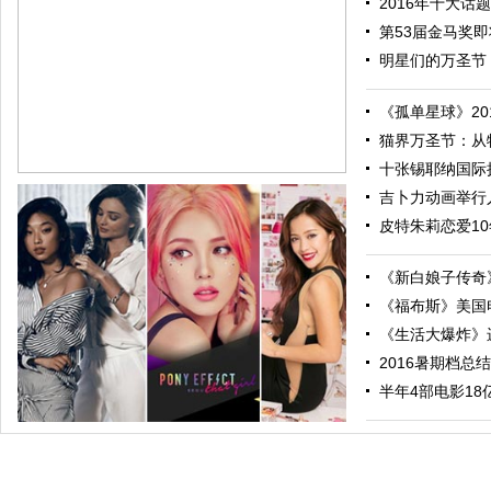
2016年十大话题
第53届金马奖即将
明星们的万圣节：
《孤单星球》201
猫界万圣节：从特
十张锡耶纳国际摄
吉卜力动画举行人
皮特朱莉恋爱10
《新白娘子传奇》
《福布斯》美国电
《生活大爆炸》进
2016暑期档总结
跟随电影去旅行：布拉格 在这里邂逅特工、寻找浪漫
半年4部电影18亿票