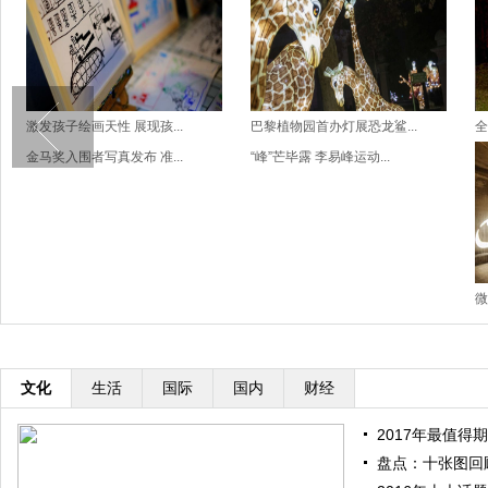
激发孩子绘画天性 展现孩...
巴黎植物园首办灯展恐龙鲨...
全
金马奖入围者写真发布 准...
“峰”芒毕露 李易峰运动...
微
文化
生活
国际
国内
财经
2017年最值得期
盘点：十张图回顾