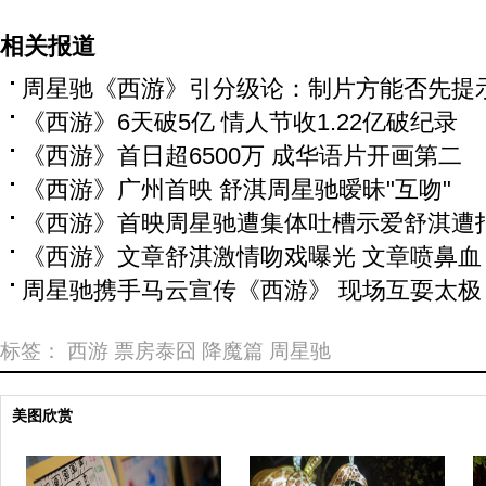
相关报道
周星驰《西游》引分级论：制片方能否先提
《西游》6天破5亿 情人节收1.22亿破纪录
《西游》首日超6500万 成华语片开画第二
《西游》广州首映 舒淇周星驰暧昧"互吻"
《西游》首映周星驰遭集体吐槽示爱舒淇遭
《西游》文章舒淇激情吻戏曝光 文章喷鼻血
周星驰携手马云宣传《西游》 现场互耍太极
标签：
西游
票房泰囧
降魔篇
周星驰
美图欣赏